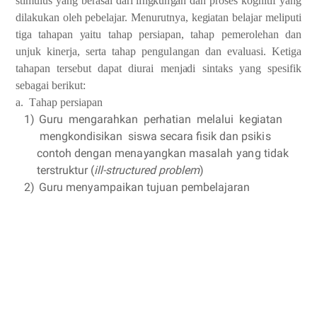
st
i
mu
l
us
y
a
n
g b
e
r
a
s
a
l
d
a
ri
l
i
n
g
ku
n
g
a
n
d
a
n
p
ros
e
s
ko
g
ni
t
if
y
a
n
g
di
l
a
k
uk
a
n oleh p
e
b
e
la
j
a
r. Men
u
rut
n
y
a
,
k
e
g
iat
a
n
b
e
laj
a
r mel
i
puti
t
i
g
a ta
h
a
p
a
n
y
a
i
t
u
t
a
h
a
p p
e
rsi
a
p
a
n,
tah
a
p
p
e
me
r
o
l
e
h
a
n
d
a
n
unjuk
kine
r
ja,
s
e
rta tah
a
p
p
e
n
g
u
l
a
n
g
a
n
d
a
n
e
v
a
luasi.
K
e
t
i
g
a
ta
h
a
p
a
n
te
r
s
e
but
d
a
p
a
t
diu
r
a
i
menj
a
di
sin
t
a
ks
y
a
n
g spe
s
ifik
s
e
b
a
g
a
i b
e
rikut:
a
.
T
a
h
a
p p
e
rsi
a
p
a
n
1)
Gu
r
u
me
n
g
a
r
a
h
k
a
n
p
e
r
h
a
t
i
a
n
mel
a
lui
k
e
g
iat
a
n
me
n
g
kondisikan
si
s
wa s
eca
r
a fisik
d
a
n
psik
i
s
c
ontoh
d
e
n
g
a
n
m
e
n
a
y
a
n
gk
a
n
mas
a
lah
y
a
n
g
t
i
d
a
k
t
e
rstru
k
tur (
ill
-
st
r
u
c
tured
probl
e
m
)
2)
Gu
r
u me
n
y
a
mpaik
a
n tu
j
u
a
n p
e
mbel
a
j
a
r
a
n