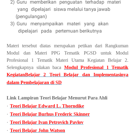
2)
Gu
r
u
memb
e
ri
k
a
n
p
e
n
g
u
a
t
a
n
te
r
h
a
d
a
p
m
a
te
r
i
y
a
n
g
dipel
a
j
a
ri
si
s
wa mel
a
lui
ta
n
y
a
j
a
w
a
b
(p
e
n
g
ula
n
g
a
n)
3)
Gu
r
u
me
n
y
a
mpaik
a
n
mat
e
ri
y
a
n
g
a
k
a
n
di
p
e
laj
a
ri
p
a
da
p
e
rt
e
muan b
e
rikut
n
y
a
Materi tersebut diatas merupakan petikan dari Rangkuman
Modul dan Materi PPG Tematik PGSD untuk Modul
Profesional 1 Tematik Materi Utama Kegiatan Belajar 2.
Selengkapnya silakan baca
Modul Profesional 1 Tematik
KegiatanBelajar 2 Teori Belajar dan Implementasinya
dalam Pembelajaran di SD
Link Lampiran Teori Belajar Menurut Para Ahli
·
Teori Belajar Edward L. Thorndike
·
Teori Belajar Burhus Frederic Skinner
·
Teori Belajar Ivan Petrovich Pavlov
·
Teori Belajar John Watson