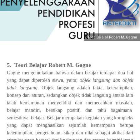
Teori Belajar Robert M. Gagne
5. T
e
o
r
i
B
e
laj
a
r Rob
e
rt
M. G
a
g
ne
G
a
g
ne
me
n
g
e
muka
k
a
n
b
a
hwa
d
a
lam
b
e
laj
a
r
te
r
d
a
p
a
t
dua
h
a
l
y
a
n
g d
a
p
a
t dipe
r
oleh
si
s
w
a
,
y
a
i
t
u;
objek langsung
dan
objek
t
i
dak langsun
g
.
Obj
e
k lan
g
su
n
g
a
d
a
lah
f
a
kta,
k
e
te
ra
mp
i
lan,
kons
e
p
d
a
n
a
tur
a
n,
s
e
d
a
n
g
k
a
n
objek
t
i
d
a
k lan
g
su
n
g
a
nta
r
a
lain
ial
a
h k
e
mampu
a
n me
n
y
e
l
i
d
i
ki
d
a
n mem
eca
h
k
a
n ma
s
a
lah,
b
e
laj
a
r
mandi
r
i,
b
e
rsik
a
p
posit
i
f,
d
a
n
tahu
b
a
g
a
i
m
a
n
a
s
e
mesti
n
y
a
b
e
l
a
ja
r
.
B
e
laj
a
r
me
r
up
a
k
a
n
k
e
g
i
a
tan
y
a
n
g komp
l
e
ks
y
a
n
g
d
a
p
a
t
me
n
g
h
a
si
l
k
a
n
s
e
j
u
m
l
a
h k
e
mampu
a
n
b
e
rupa
k
e
t
e
r
a
mp
i
lan,
p
e
n
g
e
t
a
hu
a
n
,
s
ikap
d
a
n
ni
l
a
i
s
e
b
a
g
a
i
a
kibat d
a
ri