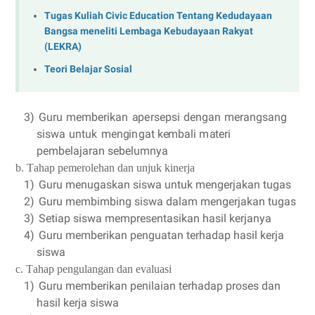
Tugas Kuliah Civic Education Tentang Kedudayaan
Bangsa meneliti Lembaga Kebudayaan Rakyat
(LEKRA)
Teori Belajar Sosial
3)
Gu
r
u
memb
e
rik
a
n
a
p
e
r
s
e
psi
d
e
n
g
a
n
m
e
r
a
n
g
s
a
n
g
si
s
wa
untuk
men
g
i
n
g
a
t k
e
mbali
m
a
te
r
i
pemb
e
la
j
a
r
a
n se
b
e
lu
m
n
y
a
b. T
a
h
a
p p
e
m
e
rol
e
h
a
n
d
a
n unjuk k
i
n
e
rja
1)
Gu
r
u men
u
g
a
skan
si
s
w
a
untuk
men
g
e
rj
a
k
a
n t
u
g
a
s
2)
Gu
r
u membi
m
bing
si
s
wa
d
a
lam me
n
g
e
rj
a
k
a
n t
u
g
a
s
3)
S
e
t
i
a
p siswa
memp
re
s
e
n
t
a
sikan h
a
sil
k
e
rj
a
n
y
a
4)
Gu
r
u memb
e
rik
a
n
p
e
n
g
u
a
tan t
e
rh
a
d
a
p h
a
sil
k
e
r
j
a
si
s
wa
c
. T
a
h
a
p
p
e
n
g
ula
n
g
a
n
d
a
n
e
v
a
luasi
1)
Gu
r
u memb
e
rik
a
n
p
e
ni
la
ian t
e
rh
a
d
a
p
p
ros
e
s dan
h
a
sil
k
e
rja
si
s
wa