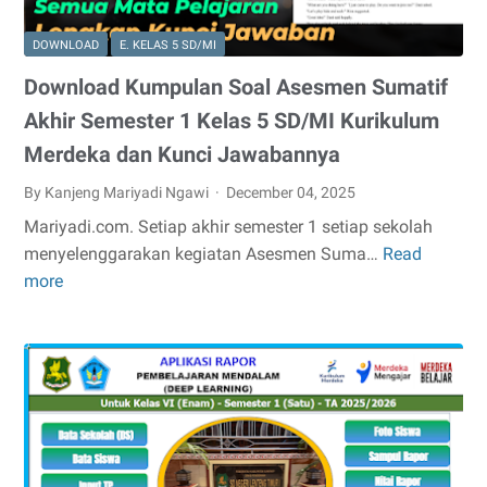
2
DOWNLOAD
E. KELAS 5 SD/MI
Download Kumpulan Soal Asesmen Sumatif
Akhir Semester 1 Kelas 5 SD/MI Kurikulum
Merdeka dan Kunci Jawabannya
By Kanjeng Mariyadi Ngawi
December 04, 2025
Mariyadi.com. Setiap akhir semester 1 setiap sekolah
menyelenggarakan kegiatan Asesmen Suma…
Read
Download
more
Kumpulan
Soal
Asesmen
Sumatif
Akhir
Semester
1
Kelas