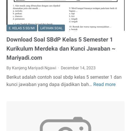
Semester
1
E. KELAS 5 SD/MI
LATIHAN SOAL
Download Soal SBdP Kelas 5 Semester 1
Kurikulum Merdeka dan Kunci Jawaban ~
Mariyadi.com
By Kanjeng Mariyadi Ngawi
December 14, 2023
Berikut adalah contoh soal sbdp kelas 5 semester 1 dan
kunci jawaban yang dapa dijadikan bah…
Read more
Downl
Soal
SBdP
Kelas
5
Semest
1