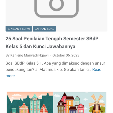
Kuriku
Merdek
dan
Kunci
E. KELAS 5 SD/MI
LATIHAN SOAL
Jawab
~
25 Soal Penilaian Tengah Semester SBdP
Mariya
Kelas 5 dan Kunci Jawabannya
By Kanjeng Mariyadi Ngawi
October 06, 2023
Soal SBdP Kelas 5 1. Apa yang dimaksud dengan unsur
pendukung tari? a. Alat musik b. Gerakan tari c…
Read
25
more
Soal
Penilaian
Tengah
Semester
SBdP
Kelas