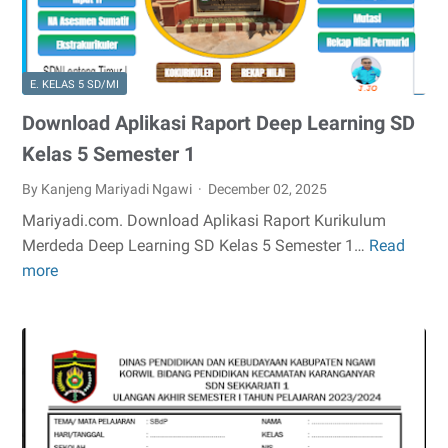
5
SD/MI
Kurikulum
E. KELAS 5 SD/MI
Merdeka
dan
Download Aplikasi Raport Deep Learning SD
Kunci
Kelas 5 Semester 1
Jawabannya
By Kanjeng Mariyadi Ngawi
December 02, 2025
Mariyadi.com. Download Aplikasi Raport Kurikulum
Merdeda Deep Learning SD Kelas 5 Semester 1…
Read
Download
more
Aplikasi
Raport
Deep
Learning
SD
Kelas
5