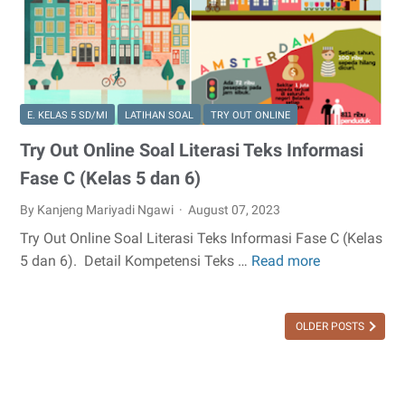
5
dan
Kunci
Jawabannya
E. KELAS 5 SD/MI
LATIHAN SOAL
TRY OUT ONLINE
Try Out Online Soal Literasi Teks Informasi
Fase C (Kelas 5 dan 6)
By Kanjeng Mariyadi Ngawi
August 07, 2023
Try Out Online Soal Literasi Teks Informasi Fase C (Kelas
5 dan 6). Detail Kompetensi Teks …
Read more
Try
Out
Online
OLDER POSTS
Soal
Literasi
Teks
Informasi