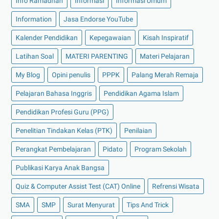
Info Ramadhan
Informasi
Informasi Umum
Information
Jasa Endorse YouTube
Kalender Pendidikan
Kepegawaian
Kisah Inspiratif
Latihan Soal
MATERI PARENTING
Materi Pelajaran
My Blog
Opini penulis
PPPK
Palang Merah Remaja
Pelajaran Bahasa Inggris
Pendidikan Agama Islam
Pendidikan Profesi Guru (PPG)
Penelitian Tindakan Kelas (PTK)
Penilaian
Perangkat Pembelajaran
Pidato
Program Sekolah
Publikasi Karya Anak Bangsa
Quiz & Computer Assist Test (CAT) Online
Refrensi Wisata
SMA
SMP
Surat Menyurat
Tips And Trick