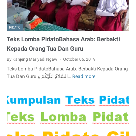
(Menghormati
orangtua
dan
PIDATO
guru)
Teks Lomba PidatoBahasa Arab: Berbakti
Kepada Orang Tua Dan Guru
By Kanjeng Mariyadi Ngawi
October 06, 2019
Teks Lomba PidatoBahasa Arab: Berbakti Kepada Orang
Tua Dan Guru السَّلاَمُ عَلَيْكُمْ وَ…
Read more
Teks
Lomba
PidatoBahasa
Arab:
Berbakti
Kepada
Orang
Tua