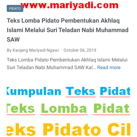
PIDATO
Teks Lomba Pidato Pembentukan Akhlaq
Islami Melalui Suri Teladan Nabi Muhammad
SAW
By Kanjeng Mariyadi Ngawi
October 06, 2019
Teks Lomba Pidato Pembentukan Akhlaq Islami Melalui
Suri Teladan Nabi Muhammad SAW Kal…
Read more
Teks
Lomba
Pidato
Pemben
Akhlaq
Islami
Melalui
Suri
Telada