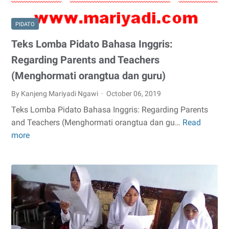
Nabi
Muha
PIDATO
SAW
Teks Lomba Pidato Bahasa Inggris:
Regarding Parents and Teachers
(Menghormati orangtua dan guru)
By Kanjeng Mariyadi Ngawi
October 06, 2019
Teks Lomba Pidato Bahasa Inggris: Regarding Parents
and Teachers (Menghormati orangtua dan gu…
Read
Teks
more
Lomba
Pidato
Bahasa
Inggris:
Regarding
Parents
and
Teachers