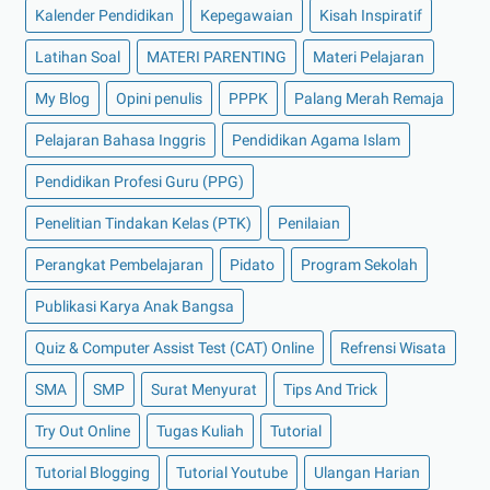
Kalender Pendidikan
Kepegawaian
Kisah Inspiratif
Latihan Soal
MATERI PARENTING
Materi Pelajaran
My Blog
Opini penulis
PPPK
Palang Merah Remaja
Pelajaran Bahasa Inggris
Pendidikan Agama Islam
Pendidikan Profesi Guru (PPG)
Penelitian Tindakan Kelas (PTK)
Penilaian
Perangkat Pembelajaran
Pidato
Program Sekolah
Publikasi Karya Anak Bangsa
Quiz & Computer Assist Test (CAT) Online
Refrensi Wisata
SMA
SMP
Surat Menyurat
Tips And Trick
Try Out Online
Tugas Kuliah
Tutorial
Tutorial Blogging
Tutorial Youtube
Ulangan Harian