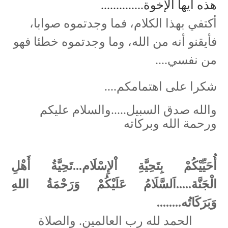
هذه أيها الإخوة..............
أكتفي بهذا الكلام، فما وجدتموه صوابا،
فأيقنو أنه من الله، وما وجدتموه خطئا فهو
من نفسي....
شكرا على اهتمامكم....
والله صدق السبيل.....والسلام عليكم
ورحمة الله وبركاته
أُحَيِّيْكُمْ بِتَحِيَّةِ اْلإِسْلَام...تَحِيَّةُ أَهْلِ
الْجَنَّة.....اَلسَّلَامُ عَلَيْكُمْ وَرَحْمَةُ اللهِ
وَبَرَكَاتُه........
الحمد لله رب العالمين. والصلاة