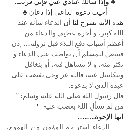
♣ وإذا سألك عبادي عني فإني قريب.
أجيب دعوة الداعي إذا دعان ♣
هذه الآية يشرح لنا أن
الدعاء شأنه عند
الله كبير، و أجره عظيم, والدعاء من
أعظم أسباب دفع البلاء قبل نزوله.... إذن
فينبغي للمسلم أن يواظب على الدعاء و
يكثر منه، و لا يتساهل فيه، أو يتغافل
ويتكاسل عنه، فالله عز وجل يغضب على
عبده الذي لا يدعوه.
قال رسول الله صلى الله عليه وسلم: "
من لم يسألِ اللهَ يغضب عليه
"
أيها الإخوة..........
الدعاء استراحة المؤمن من الهموم،