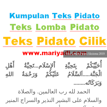
Teks Lomba Pidato Aksioma 2019
أُحَيِّيْكُمْ بِتَحِيَّةِ اْلإِسْلَام...تَحِيَّةُ أَهْلِ
الْجَنَّة.....اَلسَّلَامُ عَلَيْكُمْ وَرَحْمَةُ اللهِ
وَبَرَكَاتُه........
الحمد لله رب العالمين. والصلاة
والسلام على البشير النذير والسراج المنير