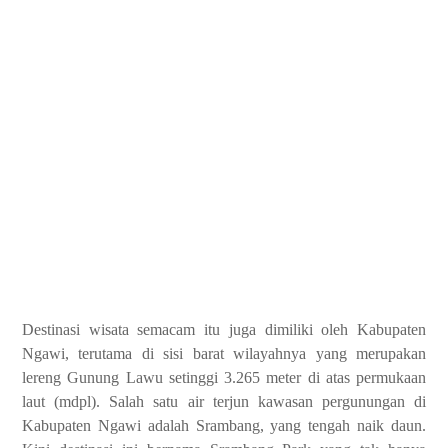
Destinasi wisata semacam itu juga dimiliki oleh Kabupaten
Ngawi, terutama di sisi barat wilayahnya yang merupakan
lereng Gunung Lawu setinggi 3.265 meter di atas permukaan
laut (mdpl). Salah satu air terjun kawasan pergunungan di
Kabupaten Ngawi adalah Srambang, yang tengah naik daun.