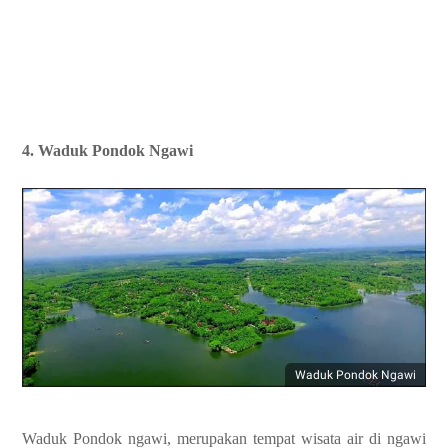
4.
Waduk Pondok Ngawi
Waduk Pondok Ngawi
Waduk Pondok ngawi, merupakan tempat wisata air di ngawi