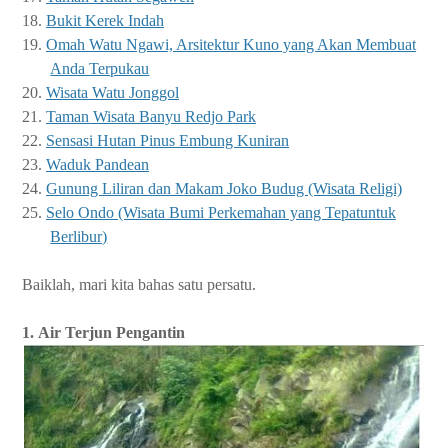
18.
Bukit Kerek Indah
19.
Omah Watu Ngawi, Arsitektur Kuno yang Akan Membuat
Anda Terpukau
20.
Wisata Watu Jonggol
21.
Taman Wisata Banyu Redjo Park
22.
Sensasi Hutan Pinus Embung Kuniran
23.
Waduk Pandean
24.
Gunung Liliran dan Makam Joko Budug (Wisata Religi)
25.
Selo Ondo (Wisata Bumi Perkemahan yang Tepatuntuk
Berlibur)
Baiklah, mari kita bahas satu persatu.
1.
Air Terjun Pengantin