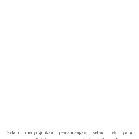
Selain menyuguhkan pemandangan kebun teh yang