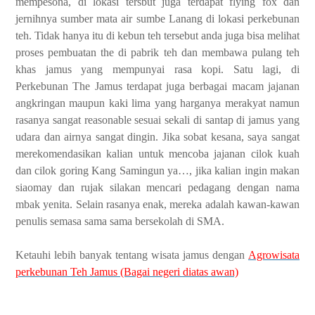
mempesona, di lokasi tersbut juga terdapat flying fox dan
jernihnya sumber mata air sumbe Lanang di lokasi perkebunan
teh. Tidak hanya itu di kebun teh tersebut anda juga bisa melihat
proses pembuatan the di pabrik teh dan membawa pulang teh
khas jamus yang mempunyai rasa kopi. Satu lagi, di
Perkebunan The Jamus terdapat juga berbagai macam jajanan
angkringan maupun kaki lima yang harganya merakyat namun
rasanya sangat reasonable sesuai sekali di santap di jamus yang
udara dan airnya sangat dingin. Jika sobat kesana, saya sangat
merekomendasikan kalian untuk mencoba jajanan cilok kuah
dan cilok goring Kang Samingun ya…, jika kalian ingin makan
siaomay dan rujak silakan mencari pedagang dengan nama
mbak yenita. Selain rasanya enak, mereka adalah kawan-kawan
penulis semasa sama sama bersekolah di SMA.
Ketauhi lebih banyak tentang wisata jamus dengan
Agrowisata
perkebunan Teh Jamus (Bagai negeri diatas awan)