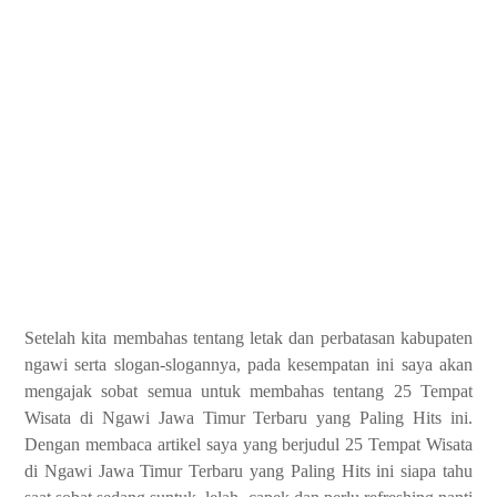
Setelah kita membahas tentang letak dan perbatasan kabupaten
ngawi serta slogan-slogannya, pada kesempatan ini saya akan
mengajak sobat semua untuk membahas tentang 25 Tempat
Wisata di Ngawi Jawa Timur Terbaru yang Paling Hits ini.
Dengan membaca artikel saya yang berjudul 25 Tempat Wisata
di Ngawi Jawa Timur Terbaru yang Paling Hits ini siapa tahu