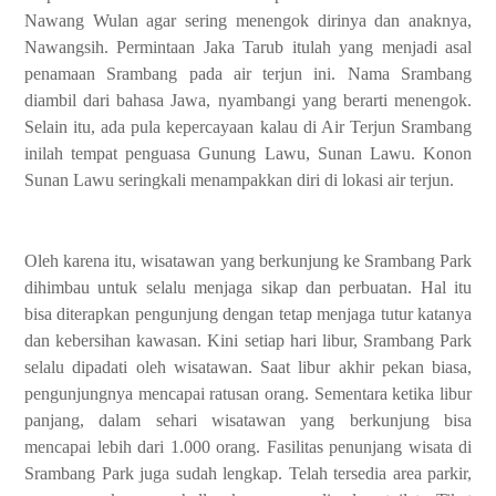
Nawang Wulan agar sering menengok dirinya dan anaknya,
Nawangsih. Permintaan Jaka Tarub itulah yang menjadi asal
penamaan Srambang pada air terjun ini. Nama Srambang
diambil dari bahasa Jawa, nyambangi yang berarti menengok.
Selain itu, ada pula kepercayaan kalau di Air Terjun Srambang
inilah tempat penguasa Gunung Lawu, Sunan Lawu. Konon
Sunan Lawu seringkali menampakkan diri di lokasi air terjun.
Oleh karena itu, wisatawan yang berkunjung ke Srambang Park
dihimbau untuk selalu menjaga sikap dan perbuatan. Hal itu
bisa diterapkan pengunjung dengan tetap menjaga tutur katanya
dan kebersihan kawasan. Kini setiap hari libur, Srambang Park
selalu dipadati oleh wisatawan. Saat libur akhir pekan biasa,
pengunjungnya mencapai ratusan orang. Sementara ketika libur
panjang, dalam sehari wisatawan yang berkunjung bisa
mencapai lebih dari 1.000 orang. Fasilitas penunjang wisata di
Srambang Park juga sudah lengkap. Telah tersedia area parkir,