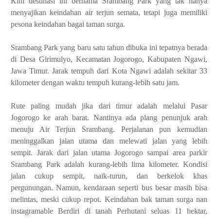
Kini destinasi ini bernama Srambang Park yang tak hanya
menyajikan keindahan air terjun semata, tetapi juga memiliki
pesona keindahan bagai taman surga.
Srambang Park yang baru satu tahun dibuka ini tepatnya berada
di Desa Girimulyo, Kecamatan Jogorogo, Kabupaten Ngawi,
Jawa Timur. Jarak tempuh dari Kota Ngawi adalah sekitar 33
kilometer dengan waktu tempuh kurang-lebih satu jam.
Rute paling mudah jika dari timur adalah melalui Pasar
Jogorogo ke arah barat. Nantinya ada plang penunjuk arah
menuju Air Terjun Srambang. Perjalanan pun kemudian
meninggalkan jalan utama dan melewati jalan yang lebih
sempit. Jarak dari jalan utama Jogorogo sampai area parkir
Srambang Park adalah kurang-lebih lima kilometer. Kondisi
jalan cukup sempit, naik-turun, dan berkelok khas
pergunungan. Namun, kendaraan seperti bus besar masih bisa
melintas, meski cukup repot. Keindahan bak taman surga nan
instagramable Berdiri di tanah Perhutani seluas 11 hektar,