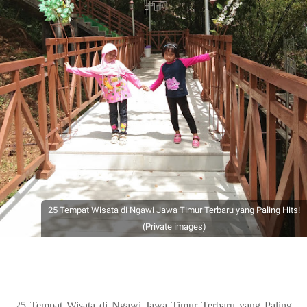
25 Tempat Wisata di Ngawi Jawa Timur Terbaru yang Paling Hits!
(Private images)
25 Tempat Wisata di Ngawi Jawa Timur Terbaru yang Paling