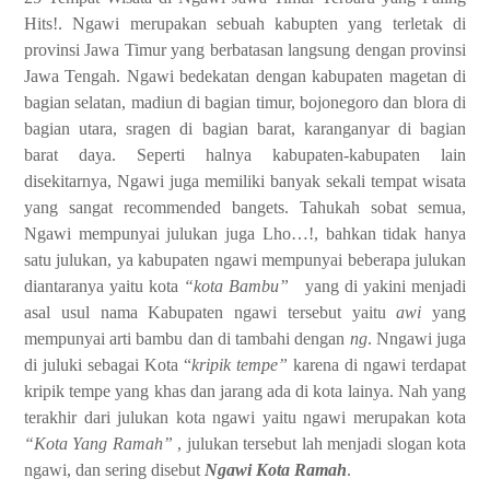
Hits!. Ngawi merupakan sebuah kabupten yang terletak di
provinsi Jawa Timur yang berbatasan langsung dengan provinsi
Jawa Tengah. Ngawi bedekatan dengan kabupaten magetan di
bagian selatan, madiun di bagian timur, bojonegoro dan blora di
bagian utara, sragen di bagian barat, karanganyar di bagian
barat daya. Seperti halnya kabupaten-kabupaten lain
disekitarnya, Ngawi juga memiliki banyak sekali tempat wisata
yang sangat recommended bangets. Tahukah sobat semua,
Ngawi mempunyai julukan juga Lho…!, bahkan tidak hanya
satu julukan, ya kabupaten ngawi mempunyai beberapa julukan
diantaranya yaitu kota
“kota Bambu”
yang di yakini menjadi
asal usul nama Kabupaten ngawi tersebut yaitu
awi
yang
mempunyai arti bambu dan di tambahi dengan
ng
. Nngawi juga
di juluki sebagai Kota “
kripik tempe”
karena di ngawi terdapat
kripik tempe yang khas dan jarang ada di kota lainya. Nah yang
terakhir dari julukan kota ngawi yaitu ngawi merupakan kota
“Kota Yang Ramah”
, julukan tersebut lah menjadi slogan kota
ngawi, dan sering disebut
Ngawi Kota Ramah
.