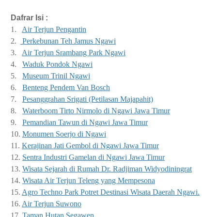
Dafrar Isi :
1.
Air Terjun Pengantin
2.
Perkebunan Teh Jamus Ngawi
3.
Air Terjun Srambang Park Ngawi
4.
Waduk Pondok Ngawi
5.
Museum Trinil Ngawi
6.
Benteng Pendem Van Bosch
7.
Pesanggrahan Srigati (Petilasan Majapahit)
8.
Waterboom Tirto Nirmolo di Ngawi Jawa Timur
9.
Pemandian Tawun di Ngawi Jawa Timur
10.
Monumen Soerjo di Ngawi
11.
Kerajinan Jati Gembol di Ngawi Jawa Timur
12.
Sentra Industri Gamelan di Ngawi Jawa Timur
13.
Wisata Sejarah di Rumah Dr. Radjiman Widyodiningrat
14.
Wisata Air Terjun Teleng yang Mempesona
15.
Agro Techno Park Potret Destinasi Wisata Daerah Ngawi.
16.
Air Terjun Suwono
17.
Taman Hutan Segawen