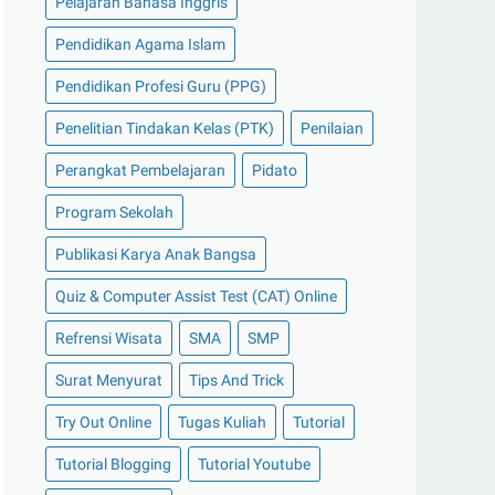
Pelajaran Bahasa Inggris
Pendidikan Agama Islam
Pendidikan Profesi Guru (PPG)
Penelitian Tindakan Kelas (PTK)
Penilaian
Perangkat Pembelajaran
Pidato
Program Sekolah
Publikasi Karya Anak Bangsa
Quiz & Computer Assist Test (CAT) Online
Refrensi Wisata
SMA
SMP
Surat Menyurat
Tips And Trick
Try Out Online
Tugas Kuliah
Tutorial
Tutorial Blogging
Tutorial Youtube