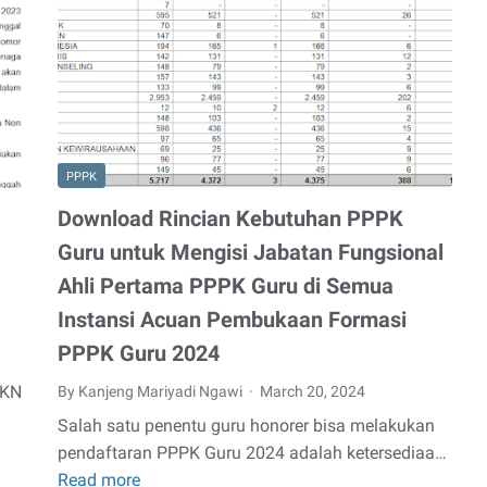
Honorer
yang
Masuk
Database
BKN
Hasil
Pendataan
PPPK
Non
Download Rincian Kebutuhan PPPK
ASN
Guru untuk Mengisi Jabatan Fungsional
2022
Ahli Pertama PPPK Guru di Semua
Seluruh
Instansi
Instansi Acuan Pembukaan Formasi
di
PPPK Guru 2024
Indonesia
BKN
By Kanjeng Mariyadi Ngawi
March 20, 2024
Salah satu penentu guru honorer bisa melakukan
pendaftaran PPPK Guru 2024 adalah ketersediaa…
Read more
Download