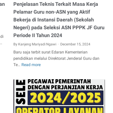
an
Penjelasan Teknis Terkait Masa Kerja
Pelamar Guru non-ASN yang Aktif
Bekerja di Instansi Daerah (Sekolah
Negeri) pada Seleksi ASN PPPK JF Guru
Periode II Tahun 2024
di
 …
By Kanjeng Mariyadi Ngawi
December 15, 2024
Baru saja terbit surat Edaran Kementerian
pendidikan melalui Direktorat Jenderal Guru dan
Te…
Read more
Surat
Edaran
KEMDIKBUD
tentang
Penjelasan
Teknis
Terkait
Masa