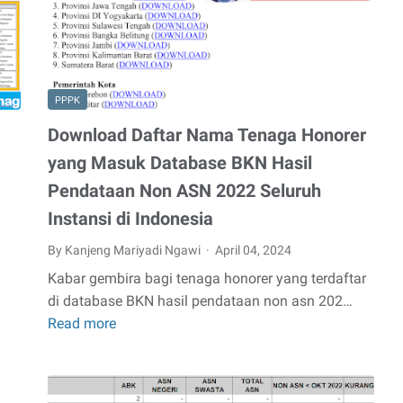
Operator
Guru
Layanan
Periode
Operasional
II
Tahun
2024
PPPK
Download Daftar Nama Tenaga Honorer
yang Masuk Database BKN Hasil
Pendataan Non ASN 2022 Seluruh
Instansi di Indonesia
By Kanjeng Mariyadi Ngawi
April 04, 2024
Kabar gembira bagi tenaga honorer yang terdaftar
di database BKN hasil pendataan non asn 202…
Read more
Download
Daftar
Nama
Tenaga