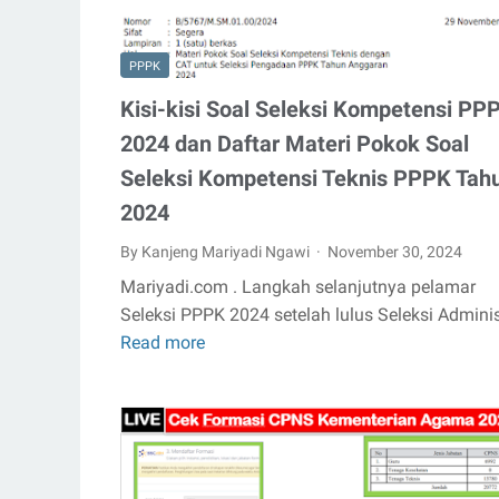
Badan
Gizi
PPPK
Nasional
Kisi-kisi Soal Seleksi Kompetensi PP
2025
Lampiran
2024 dan Daftar Materi Pokok Soal
1,
Seleksi Kompetensi Teknis PPPK Tah
2,
2024
3,
4,
By Kanjeng Mariyadi Ngawi
November 30, 2024
5
Mariyadi.com . Langkah selanjutnya pelamar
Seleksi PPPK 2024 setelah lulus Seleksi Admini
Read more
Kisi-
kisi
Soal
Seleksi
Kompetensi
PPPK