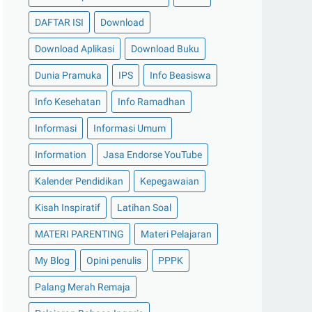
DAFTAR ISI
Download
Download Aplikasi
Download Buku
Dunia Pramuka
IPS
Info Beasiswa
Info Kesehatan
Info Ramadhan
Informasi
Informasi Umum
Information
Jasa Endorse YouTube
Kalender Pendidikan
Kepegawaian
Kisah Inspiratif
Latihan Soal
MATERI PARENTING
Materi Pelajaran
My Blog
Opini penulis
PPPK
Palang Merah Remaja