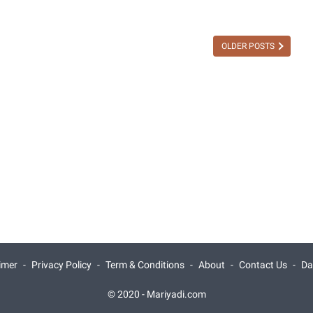
Rincian
Kebutuhan
OLDER POSTS
PPPK
Guru
untuk
Mengisi
Jabatan
Fungsional
Ahli
Pertama
PPPK
Guru
di
Semua
Instansi
imer
Privacy Policy
Term & Conditions
About
Contact Us
Daf
Acuan
Pembukaan
© 2020 -
Mariyadi.com
Formasi