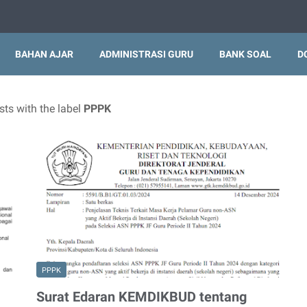
BAHAN AJAR
ADMINISTRASI GURU
BANK SOAL
D
ts with the label
PPPK
PPPK
Surat Edaran KEMDIKBUD tentang