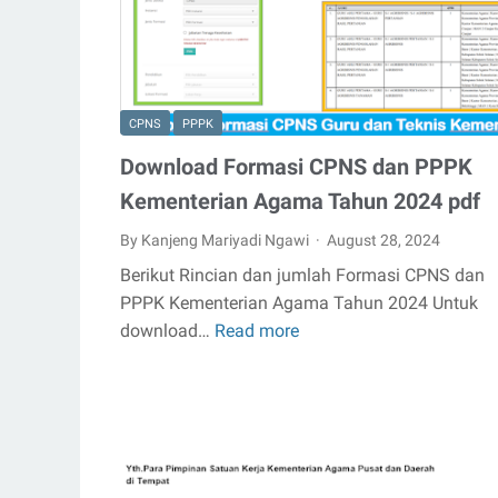
2024
dan
Daftar
Materi
Pokok
CPNS
PPPK
Soal
Download Formasi CPNS dan PPPK
Seleksi
Kementerian Agama Tahun 2024 pdf
Kompetensi
Teknis
By Kanjeng Mariyadi Ngawi
August 28, 2024
PPPK
Berikut Rincian dan jumlah Formasi CPNS dan
Tahun
PPPK Kementerian Agama Tahun 2024 Untuk
2024
download…
Read more
Download
Formasi
CPNS
dan
PPPK
Kementerian