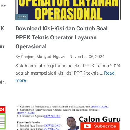
Kerja
Pelamar
Guru
PPPK
non-
PK
Download Kisi-Kisi dan Contoh Soal
ASN
PPPK Teknis Operator Layanan
yang
un
Operasional
Aktif
Bekerja
By Kanjeng Mariyadi Ngawi
November 06, 2024
di
Salah satu strategi Lulus seleksi PPPK Teknis 2024
Instansi
adalah mempelajari kisi-kisi PPPK teknis …
Read
Download
Daerah
more
Kisi-
str…
(Sekolah
Kisi
Negeri)
dan
pada
Contoh
Seleksi
Soal
ASN
PPPK
PPPK
Teknis
JF