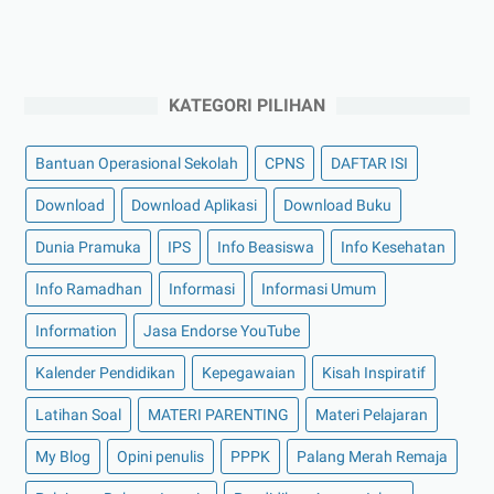
KATEGORI PILIHAN
Bantuan Operasional Sekolah
CPNS
DAFTAR ISI
Download
Download Aplikasi
Download Buku
Dunia Pramuka
IPS
Info Beasiswa
Info Kesehatan
Info Ramadhan
Informasi
Informasi Umum
Information
Jasa Endorse YouTube
Kalender Pendidikan
Kepegawaian
Kisah Inspiratif
Latihan Soal
MATERI PARENTING
Materi Pelajaran
My Blog
Opini penulis
PPPK
Palang Merah Remaja