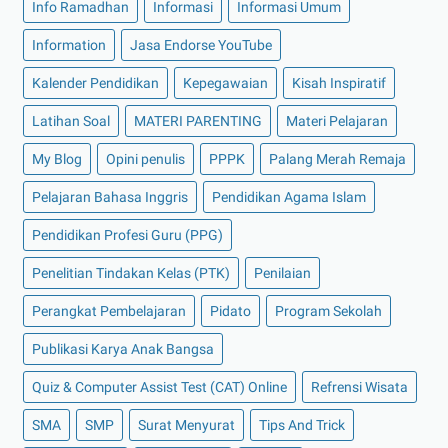
Info Ramadhan
Informasi
Informasi Umum
Information
Jasa Endorse YouTube
Kalender Pendidikan
Kepegawaian
Kisah Inspiratif
Latihan Soal
MATERI PARENTING
Materi Pelajaran
My Blog
Opini penulis
PPPK
Palang Merah Remaja
Pelajaran Bahasa Inggris
Pendidikan Agama Islam
Pendidikan Profesi Guru (PPG)
Penelitian Tindakan Kelas (PTK)
Penilaian
Perangkat Pembelajaran
Pidato
Program Sekolah
Publikasi Karya Anak Bangsa
Quiz & Computer Assist Test (CAT) Online
Refrensi Wisata
SMA
SMP
Surat Menyurat
Tips And Trick