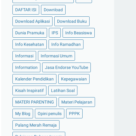
DAFTAR ISI
Download
Download Aplikasi
Download Buku
Dunia Pramuka
IPS
Info Beasiswa
Info Kesehatan
Info Ramadhan
Informasi
Informasi Umum
Information
Jasa Endorse YouTube
Kalender Pendidikan
Kepegawaian
Kisah Inspiratif
Latihan Soal
MATERI PARENTING
Materi Pelajaran
My Blog
Opini penulis
PPPK
Palang Merah Remaja