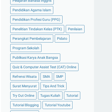
Pelajaran Bahasa Inggris
Pendidikan Agama Islam
Pendidikan Profesi Guru (PPG)
Penelitian Tindakan Kelas (PTK)
Penilaian
Perangkat Pembelajaran
Pidato
Program Sekolah
Publikasi Karya Anak Bangsa
Quiz & Computer Assist Test (CAT) Online
Refrensi Wisata
SMA
SMP
Surat Menyurat
Tips And Trick
Try Out Online
Tugas Kuliah
Tutorial
Tutorial Blogging
Tutorial Youtube