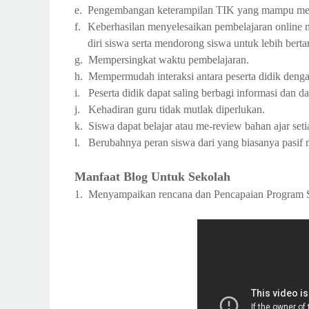
e.
Pengembangan keterampilan TIK yang mampu mend
f.
Keberhasilan menyelesaikan pembelajaran onlin
diri siswa serta mendorong siswa untuk lebih bert
g.
Mempersingkat waktu pembelajaran.
h.
Mempermudah interaksi antara peserta didik denga
i.
Peserta didik dapat saling berbagi informasi dan d
j.
Kehadiran guru tidak mutlak diperlukan.
k.
Siswa dapat belajar atau me-review bahan ajar seti
l.
Berubahnya peran siswa dari yang biasanya pasif m
Manfaat Blog Untuk Sekolah
1.
Menyampaikan rencana dan Pencapaian Program S