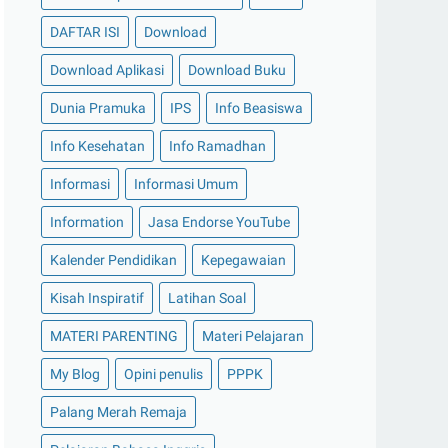
DAFTAR ISI
Download
Download Aplikasi
Download Buku
Dunia Pramuka
IPS
Info Beasiswa
Info Kesehatan
Info Ramadhan
Informasi
Informasi Umum
Information
Jasa Endorse YouTube
Kalender Pendidikan
Kepegawaian
Kisah Inspiratif
Latihan Soal
MATERI PARENTING
Materi Pelajaran
My Blog
Opini penulis
PPPK
Palang Merah Remaja