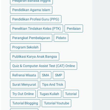
Pelajaran Bahasa Inggris
Pendidikan Agama Islam
Pendidikan Profesi Guru (PPG)
Penelitian Tindakan Kelas (PTK)
Penilaian
Perangkat Pembelajaran
Pidato
Program Sekolah
Publikasi Karya Anak Bangsa
Quiz & Computer Assist Test (CAT) Online
Refrensi Wisata
SMA
SMP
Surat Menyurat
Tips And Trick
Try Out Online
Tugas Kuliah
Tutorial
Tutorial Blogging
Tutorial Youtube