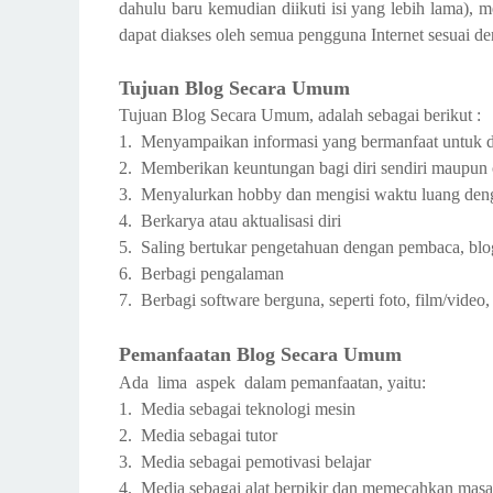
dahulu baru kemudian diikuti isi yang lebih lama), m
dapat diakses oleh semua pengguna Internet sesuai den
Tujuan Blog Secara Umum
Tujuan Blog Secara Umum, adalah sebagai berikut :
1.
Menyampaikan informasi yang bermanfaat untuk di
2.
Memberikan keuntungan bagi diri sendiri maupun 
3.
Menyalurkan hobby dan mengisi waktu luang denga
4.
Berkarya atau aktualisasi diri
5.
Saling bertukar pengetahuan dengan pembaca, bl
6.
Berbagi pengalaman
7.
Berbagi software berguna, seperti foto, film/vide
Pemanfaatan Blog Secara Umum
Ada lima aspek dalam pemanfaatan, yaitu:
1.
Media sebagai teknologi mesin
2.
Media sebagai tutor
3.
Media sebagai pemotivasi belajar
4.
Media sebagai alat berpikir dan memecahkan masa