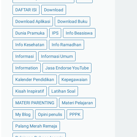
DAFTAR ISI
Download
Download Aplikasi
Download Buku
Dunia Pramuka
IPS
Info Beasiswa
Info Kesehatan
Info Ramadhan
Informasi
Informasi Umum
Information
Jasa Endorse YouTube
Kalender Pendidikan
Kepegawaian
Kisah Inspiratif
Latihan Soal
MATERI PARENTING
Materi Pelajaran
My Blog
Opini penulis
PPPK
Palang Merah Remaja