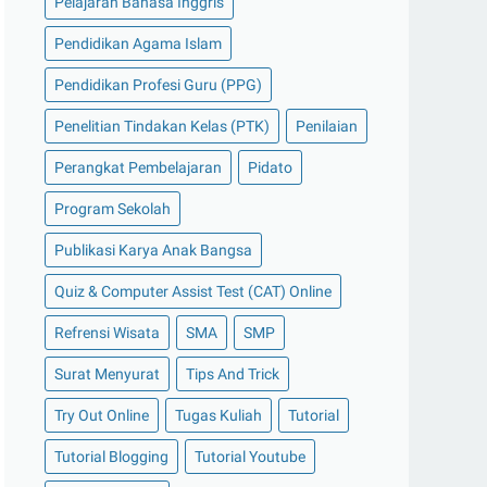
Pelajaran Bahasa Inggris
Pendidikan Agama Islam
Pendidikan Profesi Guru (PPG)
Penelitian Tindakan Kelas (PTK)
Penilaian
Perangkat Pembelajaran
Pidato
Program Sekolah
Publikasi Karya Anak Bangsa
Quiz & Computer Assist Test (CAT) Online
Refrensi Wisata
SMA
SMP
Surat Menyurat
Tips And Trick
Try Out Online
Tugas Kuliah
Tutorial
Tutorial Blogging
Tutorial Youtube