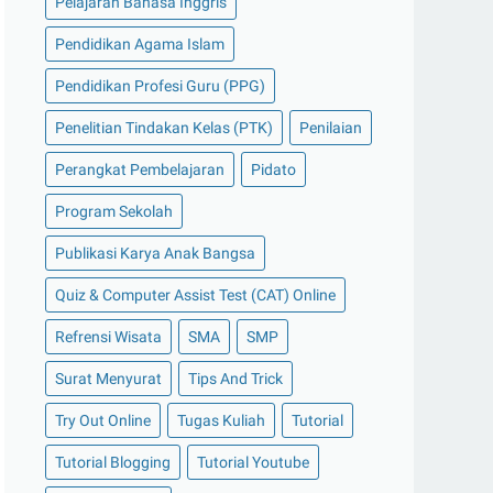
Pelajaran Bahasa Inggris
Pendidikan Agama Islam
Pendidikan Profesi Guru (PPG)
Penelitian Tindakan Kelas (PTK)
Penilaian
Perangkat Pembelajaran
Pidato
Program Sekolah
Publikasi Karya Anak Bangsa
Quiz & Computer Assist Test (CAT) Online
Refrensi Wisata
SMA
SMP
Surat Menyurat
Tips And Trick
Try Out Online
Tugas Kuliah
Tutorial
Tutorial Blogging
Tutorial Youtube