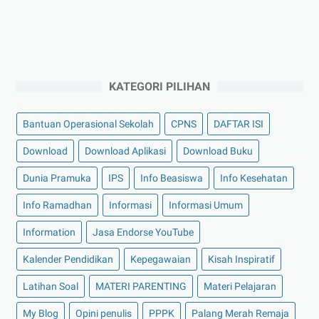
KATEGORI PILIHAN
Bantuan Operasional Sekolah
CPNS
DAFTAR ISI
Download
Download Aplikasi
Download Buku
Dunia Pramuka
IPS
Info Beasiswa
Info Kesehatan
Info Ramadhan
Informasi
Informasi Umum
Information
Jasa Endorse YouTube
Kalender Pendidikan
Kepegawaian
Kisah Inspiratif
Latihan Soal
MATERI PARENTING
Materi Pelajaran
My Blog
Opini penulis
PPPK
Palang Merah Remaja