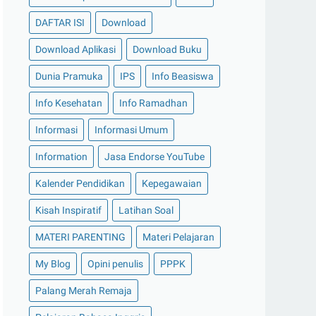
DAFTAR ISI
Download
Download Aplikasi
Download Buku
Dunia Pramuka
IPS
Info Beasiswa
Info Kesehatan
Info Ramadhan
Informasi
Informasi Umum
Information
Jasa Endorse YouTube
Kalender Pendidikan
Kepegawaian
Kisah Inspiratif
Latihan Soal
MATERI PARENTING
Materi Pelajaran
My Blog
Opini penulis
PPPK
Palang Merah Remaja