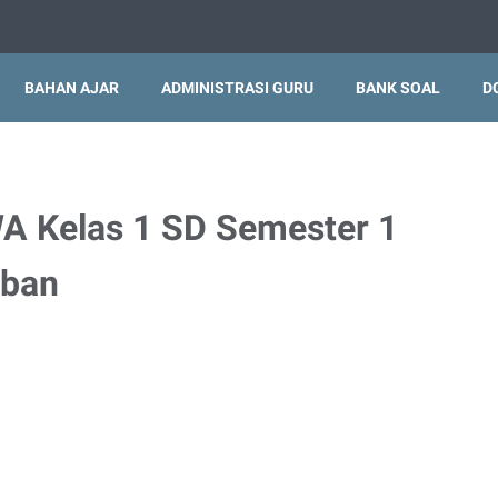
BAHAN AJAR
ADMINISTRASI GURU
BANK SOAL
D
 Kelas 1 SD Semester 1
aban