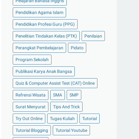
Pelajaran Bahasa Inggris
Pendidikan Agama Islam
Pendidikan Profesi Guru (PPG)
Penelitian Tindakan Kelas (PTK)
Penilaian
Perangkat Pembelajaran
Pidato
Program Sekolah
Publikasi Karya Anak Bangsa
Quiz & Computer Assist Test (CAT) Online
Refrensi Wisata
SMA
SMP
Surat Menyurat
Tips And Trick
Try Out Online
Tugas Kuliah
Tutorial
Tutorial Blogging
Tutorial Youtube