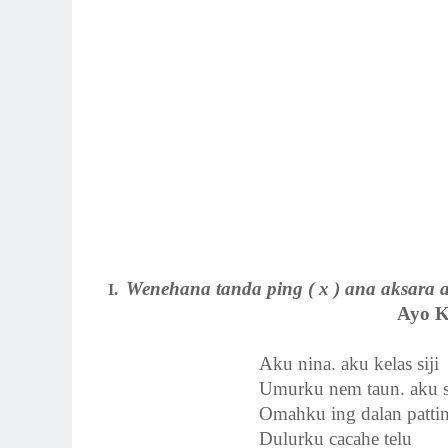
Wenehana tanda ping ( x ) ana aksara a
I.
Ayo K
Aku nina. aku kelas siji
Umurku nem taun. aku 
Omahku ing dalan patti
Dulurku cacahe telu