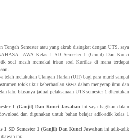
n Tengah Semester atau yang akrab disingkat dengan UTS, saya
 BAHASA JAWA Kelas 1 SD Semester 1 (Ganjil) Dan Kunci
stik soal masih memakai irisan soal Kurtilas di mana terdapat
maan.
ya telah melakukan Ulangan Harian (UH) bagi para murid sampai
 instrumen tolok ukur keberhasilan siswa dalam menyerap ilmu dan
telah lalu, biasanya jadual pelaksanaan UTS semester 1 ditentukan
ter 1 (Ganjil) Dan Kunci Jawaban
ini saya bagikan dalam
ownload dan digunakan untuk bahan belajar adik-adik kelas 1
1 SD Semester 1 (Ganjil) Dan Kunci Jawaban
ini adik-adik
bawah ini: