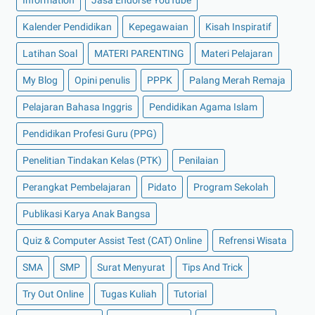
Information
Jasa Endorse YouTube
Kalender Pendidikan
Kepegawaian
Kisah Inspiratif
Latihan Soal
MATERI PARENTING
Materi Pelajaran
My Blog
Opini penulis
PPPK
Palang Merah Remaja
Pelajaran Bahasa Inggris
Pendidikan Agama Islam
Pendidikan Profesi Guru (PPG)
Penelitian Tindakan Kelas (PTK)
Penilaian
Perangkat Pembelajaran
Pidato
Program Sekolah
Publikasi Karya Anak Bangsa
Quiz & Computer Assist Test (CAT) Online
Refrensi Wisata
SMA
SMP
Surat Menyurat
Tips And Trick
Try Out Online
Tugas Kuliah
Tutorial