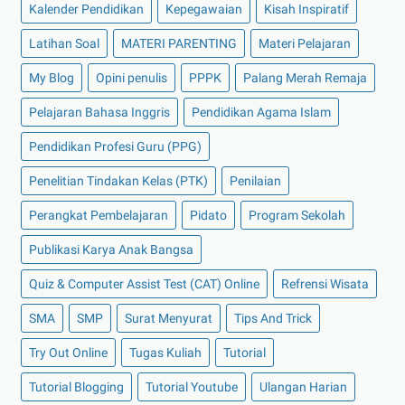
Kalender Pendidikan
Kepegawaian
Kisah Inspiratif
Latihan Soal
MATERI PARENTING
Materi Pelajaran
My Blog
Opini penulis
PPPK
Palang Merah Remaja
Pelajaran Bahasa Inggris
Pendidikan Agama Islam
Pendidikan Profesi Guru (PPG)
Penelitian Tindakan Kelas (PTK)
Penilaian
Perangkat Pembelajaran
Pidato
Program Sekolah
Publikasi Karya Anak Bangsa
Quiz & Computer Assist Test (CAT) Online
Refrensi Wisata
SMA
SMP
Surat Menyurat
Tips And Trick
Try Out Online
Tugas Kuliah
Tutorial
Tutorial Blogging
Tutorial Youtube
Ulangan Harian