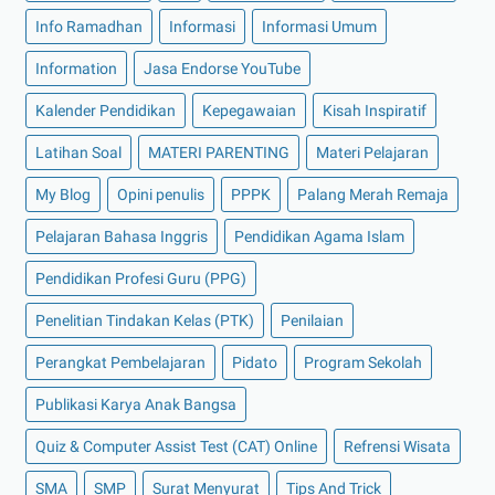
Info Ramadhan
Informasi
Informasi Umum
Information
Jasa Endorse YouTube
Kalender Pendidikan
Kepegawaian
Kisah Inspiratif
Latihan Soal
MATERI PARENTING
Materi Pelajaran
My Blog
Opini penulis
PPPK
Palang Merah Remaja
Pelajaran Bahasa Inggris
Pendidikan Agama Islam
Pendidikan Profesi Guru (PPG)
Penelitian Tindakan Kelas (PTK)
Penilaian
Perangkat Pembelajaran
Pidato
Program Sekolah
Publikasi Karya Anak Bangsa
Quiz & Computer Assist Test (CAT) Online
Refrensi Wisata
SMA
SMP
Surat Menyurat
Tips And Trick