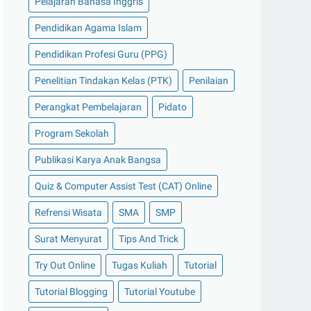
Pelajaran Bahasa Inggris
Pendidikan Agama Islam
Pendidikan Profesi Guru (PPG)
Penelitian Tindakan Kelas (PTK)
Penilaian
Perangkat Pembelajaran
Pidato
Program Sekolah
Publikasi Karya Anak Bangsa
Quiz & Computer Assist Test (CAT) Online
Refrensi Wisata
SMA
SMP
Surat Menyurat
Tips And Trick
Try Out Online
Tugas Kuliah
Tutorial
Tutorial Blogging
Tutorial Youtube