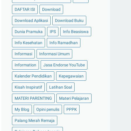
DAFTAR ISI
Download
Download Aplikasi
Download Buku
Dunia Pramuka
IPS
Info Beasiswa
Info Kesehatan
Info Ramadhan
Informasi
Informasi Umum
Information
Jasa Endorse YouTube
Kalender Pendidikan
Kepegawaian
Kisah Inspiratif
Latihan Soal
MATERI PARENTING
Materi Pelajaran
My Blog
Opini penulis
PPPK
Palang Merah Remaja