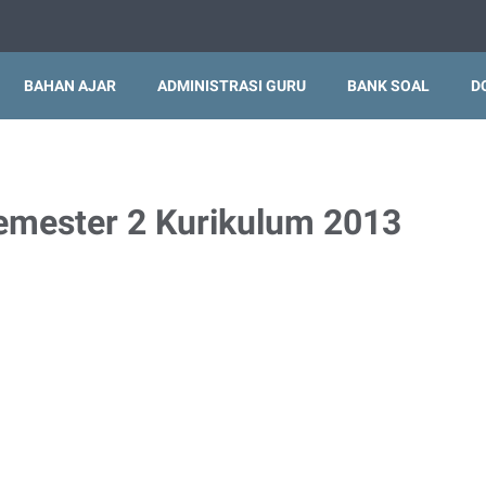
BAHAN AJAR
ADMINISTRASI GURU
BANK SOAL
D
emester 2 Kurikulum 2013