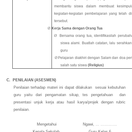
membantu siswa dalam membuat kesimpula
kegiatan-kegiatan pembelajaran yang telah d
tersebut.
Ø
Kerja Sama dengan Orang Tua
Ø
Bersama orang tua, identifikasilah perubah
siswa alami. Buatlah catatan, lalu serahka
guru
Ø
Pelajaran diakhiri dengan Salam dan doa pen
salah satu siswa
(Religius)
C.
PENILAIAN (ASESMEN)
Penilaian terhadap materi ini dapat dilakukan sesuai kebutuhan
guru yaitu dari pengamatan sikap, tes pengetahuan dan
presentasi unjuk kerja atau hasil karya/projek dengan rubric
penilaian.
Mengetahui
Ngawi
,
… ………….
Kepala Sekolah,
Guru Kelas
6