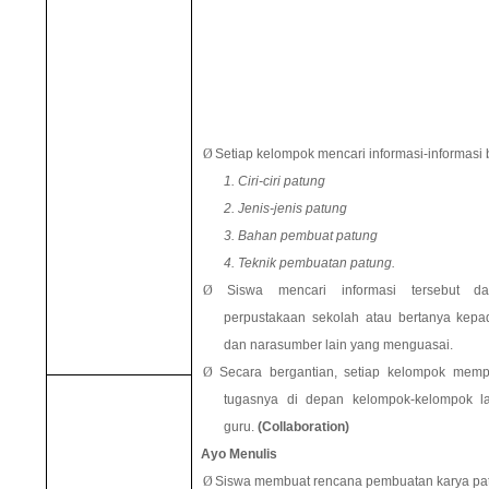
Ø
Setiap kelompok mencari informasi-informasi b
1. Ciri-ciri patung
2. Jenis-jenis patung
3. Bahan pembuat patung
4. Teknik pembuatan patung.
Ø
Siswa mencari informasi tersebut d
perpustakaan sekolah atau bertanya kepa
dan narasumber lain yang menguasai.
Ø
Secara bergantian, setiap kelompok mempr
tugasnya di depan kelompok-kelompok l
guru.
(Collaboration)
Ayo Menulis
Ø
Siswa membuat rencana pembuatan karya pa