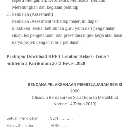
seperti Mengamati, Berdiskusi, Membaca, Berlatih,
Merenungkan dan kegiatan penutup
C.
Penilaian (Assesment)
Penilaian /Assesment terhadap materi ini dapat
dilakukan sesuai kebutuhan guru yaitu dari pengamatan
sikap, tes pengetahuan dan presentasi unjuk kerja atau hasil
karya/projek dengan rubric penilaian.
Pratinjau Download
RPP 1 Lembar Kelas 6 Tema 7
Subtema 3
Kurikulum 2013 Revisi 2020
RENCANA PELAKSANAAN PEMBELAJARAN
REVISI
20
20
(Disusun Berdasarkan
Surat Edaran M
endikbud
Nomor:
14
Tahun 20
19
)
Satuan Pendidikan : SD
N
………..
Kelas / Semester : VI /Genap