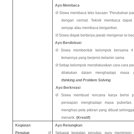
Ayo Membaca
Ø
Siswa membaca teks bacaan “Perubahan pa
dengan cermat. Teknik membaca dapat
senyap atau membaca bergantian.
Ø
Siswa diajak bertanya jawab mengenai isi ba
Ayo Berdiskusi
Ø
Siswa membentuk kelompok bersama 4
temannya yang berjenis kelamin sama.
Ø
Setiap kelompok mendiskusikan cara-cara pe
dilakukan dalam menghadapi masa 
thinking
and Problem Solving
Ayo Berkreasi
Ø
Siswa membuat rencana karya berisi pe
persiapan menghadapi masa pubertas.
menghias peta pikiran yang dibuat sehingg
menarik.
(Kreatif)
Kegiatan
Ayo Renungkan
Penutup
Ø
Sebagai kegiatan penutup, guru memimpin 