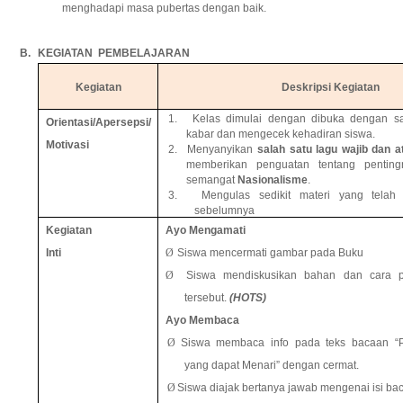
menghadapi masa pubertas dengan baik.
B.
KEGIATAN PEMBELAJARAN
Kegiatan
Deskripsi Kegiatan
1.
Kelas dimulai dengan dibuka dengan s
Orientasi/Apersepsi/
kabar dan mengecek kehadiran siswa.
Motivasi
2.
Menyanyikan
salah satu lagu wajib dan a
memberikan penguatan tentang pentin
semangat
Nasionalisme
.
3.
Mengulas sedikit materi yang telah
sebelumnya
Kegiatan
Ayo Mengamati
Inti
Ø
Siswa mencermati gambar pada Buku
Ø
Siswa mendiskusikan bahan dan cara 
tersebut.
(HOTS)
Ayo Membaca
Ø
Siswa membaca info pada teks bacaan “P
yang dapat Menari” dengan cermat.
Ø
Siswa diajak bertanya jawab mengenai isi ba