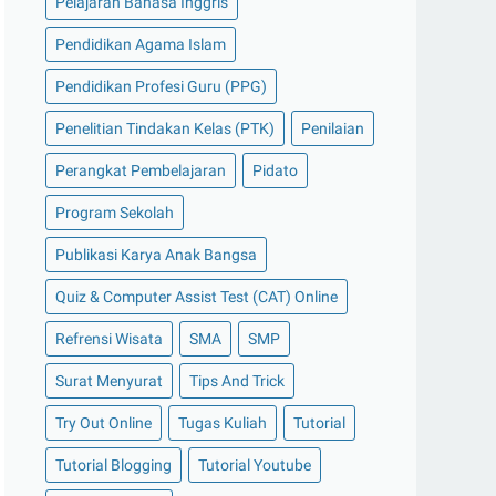
Pelajaran Bahasa Inggris
Pendidikan Agama Islam
Pendidikan Profesi Guru (PPG)
Penelitian Tindakan Kelas (PTK)
Penilaian
Perangkat Pembelajaran
Pidato
Program Sekolah
Publikasi Karya Anak Bangsa
Quiz & Computer Assist Test (CAT) Online
Refrensi Wisata
SMA
SMP
Surat Menyurat
Tips And Trick
Try Out Online
Tugas Kuliah
Tutorial
Tutorial Blogging
Tutorial Youtube