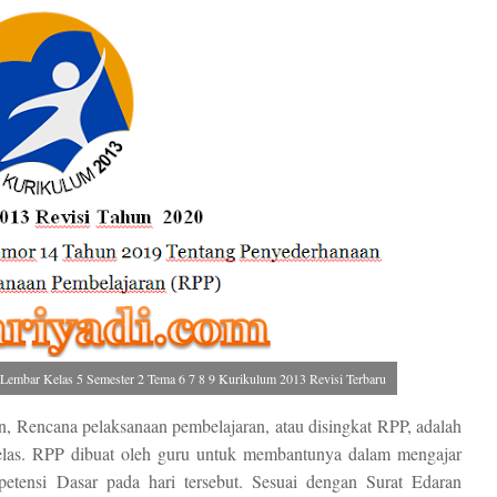
embar Kelas 5 Semester 2 Tema 6 7 8 9 Kurikulum 2013 Revisi Terbaru
an, Rencana pelaksanaan pembelajaran, atau disingkat RPP, adalah
elas. RPP dibuat oleh guru untuk membantunya dalam mengajar
tensi Dasar pada hari tersebut. Sesuai dengan Surat Edaran