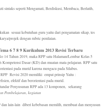
uti sintaks seperti Mengamati, Berdiskusi, Membaca, Berlatih,
akukan
sesuai kebutuhan guru yaitu dari pengamatan sikap, tes
 karya/projek dengan rubric penilaian.
Tema 6 7 8 9 Kurikulum 2013 Revisi Terbaru
No 14 Tahun 2019, maka RPP satu Halaman/Lembar Kelas 5
h Kompetensi Dasar (KD) dan muatan mata pelajaran. RPP satu
erorientasi pada murid karena mengacu pada Silabus.
n RPP
Revisi 2020 memiliki
empat prinsip Yaitu :
isien, efektif dan berorientasi pada murid.
 standar Penyusunan RPP ada 13 komponen, sekarang
uan Pembelajaran
,
kegiatan
an lain-lain diberi kebebasan memilih, membuat dan menyusun