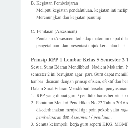
B.
Kegiatan Pembelajaran
Meliputi kegiatan pendahuluan, kegiatan inti melip
Merenungkan dan kegiatan penutup
C.
Penilaian (Assesment)
Penilaian /Assesment terhadap materi ini dapat dil
pengetahuan
dan presentasi unjuk kerja atau hasil
Prinsip RPP 1 Lembar Kelas 5 Semester 2 
Sesuai Surat Edaran Mendikbud
Nadiem Makarim
semester 2 ini bertujuan agar
para Guru dapat memili
lembar
disusun dengan prinsip efisien, efektif dan b
Dalam Surat Edaran Mendikbud tersebut penyusuna
1.
RPP yang dibuat guru / pendidik harus berprinsip ef
2.
Peraturan Menteri Pendidikan No 22 Tahun 2016
disederhanakan menjadi tiga poin pokok yaitu
tuj
pembelajaran
dan
Assesment
/
penilaian
.
3.
Semua kelompok kerja guru seperti KKG, MGMP d