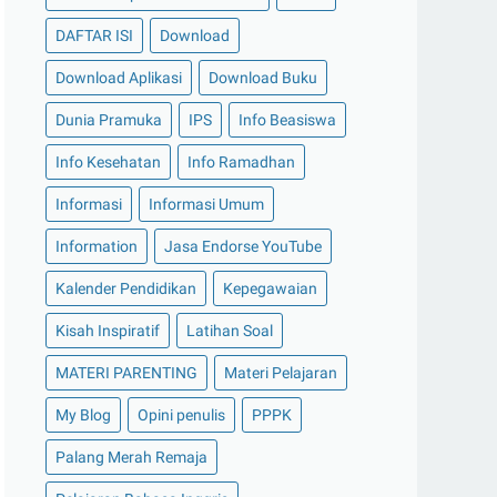
DAFTAR ISI
Download
Download Aplikasi
Download Buku
Dunia Pramuka
IPS
Info Beasiswa
Info Kesehatan
Info Ramadhan
Informasi
Informasi Umum
Information
Jasa Endorse YouTube
Kalender Pendidikan
Kepegawaian
Kisah Inspiratif
Latihan Soal
MATERI PARENTING
Materi Pelajaran
My Blog
Opini penulis
PPPK
Palang Merah Remaja