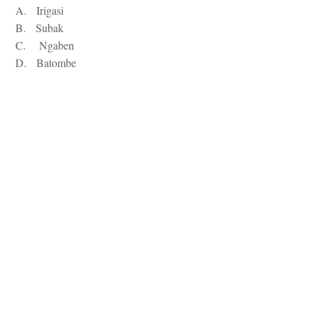
A. Irigasi
B. Subak
C. Ngaben
D. Batombe