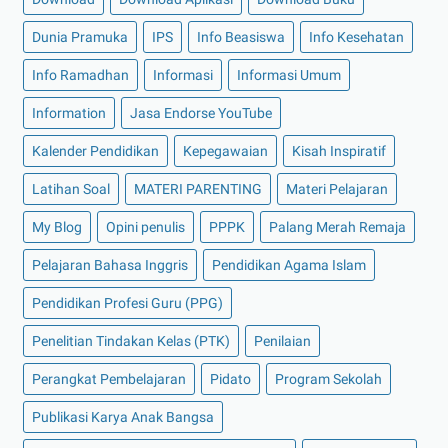
Dunia Pramuka
IPS
Info Beasiswa
Info Kesehatan
Info Ramadhan
Informasi
Informasi Umum
Information
Jasa Endorse YouTube
Kalender Pendidikan
Kepegawaian
Kisah Inspiratif
Latihan Soal
MATERI PARENTING
Materi Pelajaran
My Blog
Opini penulis
PPPK
Palang Merah Remaja
Pelajaran Bahasa Inggris
Pendidikan Agama Islam
Pendidikan Profesi Guru (PPG)
Penelitian Tindakan Kelas (PTK)
Penilaian
Perangkat Pembelajaran
Pidato
Program Sekolah
Publikasi Karya Anak Bangsa