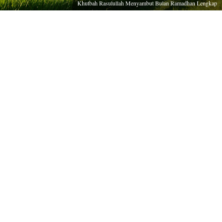
Khutbah Rasulullah Menyambut Bulan Ramadhan Lengkap