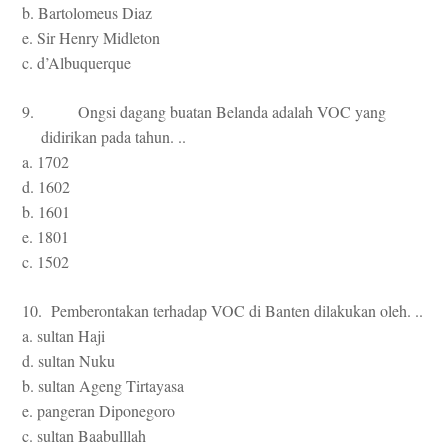
b. Bartolomeus Diaz
e. Sir Henry Midleton
c. d’Albuquerque
9. Ongsi dagang buatan Belanda adalah VOC yang
didirikan pada tahun. ..
a. 1702
d. 1602
b. 1601
e. 1801
c. 1502
10. Pemberontakan terhadap VOC di Banten dilakukan oleh. ..
a. sultan Haji
d. sultan Nuku
b. sultan Ageng Tirtayasa
e. pangeran Diponegoro
c. sultan Baabulllah