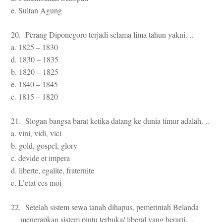
e. Sultan Agung
20. Perang Diponegoro terjadi selama lima tahun yakni. ..
a. 1825 – 1830
d. 1830 – 1835
b. 1820 – 1825
e. 1840 – 1845
c. 1815 – 1820
21. Slogan bangsa barat ketika datang ke dunia timur adalah. ..
a. vini, vidi, vici
b. gold, gospel, glory
c. devide et impera
d. liberte, egalite, fraternite
e. L’etat ces moi
22. Setelah sistem sewa tanah dihapus, pemerintah Belanda
menerapkan sistem pintu terbuka/ liberal yang berarti. ..