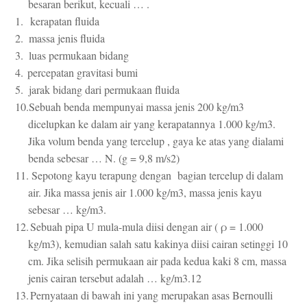
besaran berikut, kecuali … .
1.
kerapatan fluida
2.
massa jenis fluida
3.
luas permukaan bidang
4.
percepatan gravitasi bumi
5.
jarak bidang dari permukaan fluida
10.
Sebuah benda mempunyai massa jenis 200 kg/m3
dicelupkan ke dalam air yang kerapatannya 1.000 kg/m3.
Jika volum benda yang tercelup , gaya ke atas yang dialami
benda sebesar … N. (g = 9,8 m/s2)
11.
Sepotong kayu terapung dengan bagian tercelup di dalam
air. Jika massa jenis air 1.000 kg/m3, massa jenis kayu
sebesar … kg/m3.
12.
Sebuah pipa U mula-mula diisi dengan air ( ρ = 1.000
kg/m3), kemudian salah satu kakinya diisi cairan setinggi 10
cm. Jika selisih permukaan air pada kedua kaki 8 cm, massa
jenis cairan tersebut adalah … kg/m3.12
13.
Pernyataan di bawah ini yang merupakan asas Bernoulli