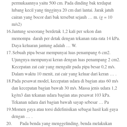
permukaannya yaitu 500 cm. Pada dinding bak terdapat
lubang kecil yang tingginya 20 cm dari lantai. Jarak jatuh
cairan yang bocor dari bak tersebut sejauh … m. (g = 10
m/s2)
16.
Jantung seseorang berdetak 1,2 kali per sekon dan
memompa darah per detak dengan tekanan rata-rata 14 kPa.
Daya keluaran jantung adalah … W.
17.
Sebuah pipa besar mempunyai luas penampang 6 cm2.
Ujungnya mempunyai keran dengan luas penampang 2 cm2.
Kecepatan zat cair yang mengalir pada pipa besar 0,2 m/s.
Dalam waktu 10 menit, zat cair yang keluar dari keran … .
18.
Pada pesawat model, kecepatan udara di bagian atas 60 m/s
dan kecepatan bagian bawah 30 m/s. Massa jenis udara 1,2
kg/m3 dan tekanan udara bagian atas pesawat 103 kPa.
Tekanan udara dari bagian bawah sayap sebesar … Pa
19.
Momen gaya atau torsi didefinisikan sebagai hasil kali gaya
dengan … .
20.
Pada benda yang menggelinding, benda melakukan