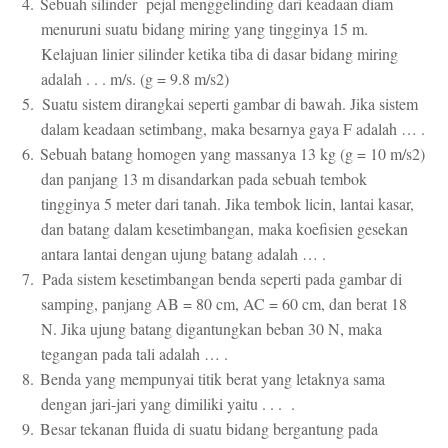
4.
Sebuah silinder pejal menggelinding dari keadaan diam
menuruni suatu bidang miring yang tingginya 15 m.
Kelajuan linier silinder ketika tiba di dasar bidang miring
adalah . . . m/s. (g = 9.8 m/s2)
5.
Suatu sistem dirangkai seperti gambar di bawah. Jika sistem
dalam keadaan setimbang, maka besarnya gaya F adalah … .
6.
Sebuah batang homogen yang massanya 13 kg (g = 10 m/s2)
dan panjang 13 m disandarkan pada sebuah tembok
tingginya 5 meter dari tanah. Jika tembok licin, lantai kasar,
dan batang dalam kesetimbangan, maka koefisien gesekan
antara lantai dengan ujung batang adalah … .
7.
Pada sistem kesetimbangan benda seperti pada gambar di
samping, panjang AB = 80 cm, AC = 60 cm, dan berat 18
N. Jika ujung batang digantungkan beban 30 N, maka
tegangan pada tali adalah … .
8.
Benda yang mempunyai titik berat yang letaknya sama
dengan jari-jari yang dimiliki yaitu . . . .
9.
Besar tekanan fluida di suatu bidang bergantung pada