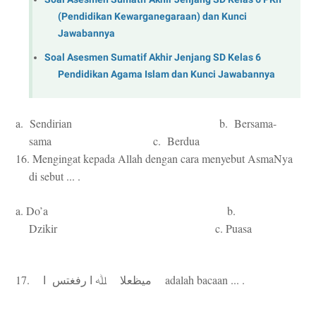
(Pendidikan Kewarganegaraan) dan Kunci
Jawabannya
Soal Asesmen Sumatif Akhir Jenjang SD Kelas 6
Pendidikan Agama Islam dan Kunci Jawabannya
a. Sendirian b. Bersama-
sama c. Berdua
16. Mengingat kepada Allah dengan cara menyebut AsmaNya
di sebut ... .
a. Do’a b.
Dzikir c. Puasa
17.
adalah bacaan ... .
ميظعلا
ﷲ
ا
رفغتس
ا