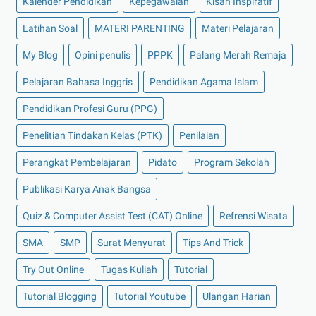
Kalender Pendidikan
Kepegawaian
Kisah Inspiratif
Latihan Soal
MATERI PARENTING
Materi Pelajaran
My Blog
Opini penulis
PPPK
Palang Merah Remaja
Pelajaran Bahasa Inggris
Pendidikan Agama Islam
Pendidikan Profesi Guru (PPG)
Penelitian Tindakan Kelas (PTK)
Penilaian
Perangkat Pembelajaran
Pidato
Program Sekolah
Publikasi Karya Anak Bangsa
Quiz & Computer Assist Test (CAT) Online
Refrensi Wisata
SMA
SMP
Surat Menyurat
Tips And Trick
Try Out Online
Tugas Kuliah
Tutorial
Tutorial Blogging
Tutorial Youtube
Ulangan Harian