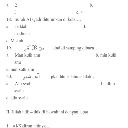
a. 2 b.
3 c. 4
18. Surah Al-Qadr diturunkan di kota….
a. Jeddah b.
madinah
c. Mekah
19.
lafad di samping dibaca….
مِنْ
كُلِّ
اَمْرٍ
a. Man kulli amr b. min kulli
amr
c. min kalli amr
20.
jika ditulis latin adalah…
اَلْفِ
شَهْرٍ
a. Alfi syahr b. alfun
syahr
c. alfa syahr
II. Isilah titik – titik di bawah ini dengan tepat !
1. Al-Kafirun artinya....