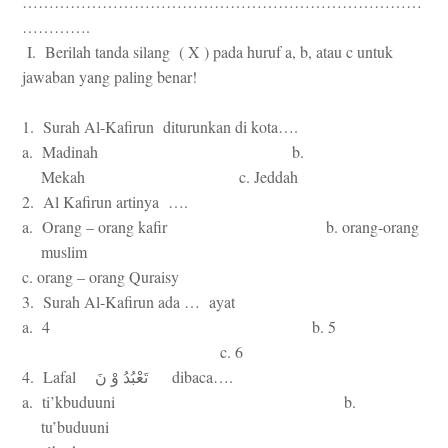
…………………………………………………………………
………….
I.
Berilah tanda silang
( X ) pada huruf a, b, atau c untuk
jawaban yang paling benar!
1. Surah Al-Kafirun diturunkan di kota….
a. Madinah b.
Mekah c. Jeddah
2. Al Kafirun artinya ….
a. Orang – orang kafir b. orang-orang
muslim
c. orang – orang Quraisy
3. Surah Al-Kafirun ada … ayat
a. 4 b. 5
c. 6
4. Lafal
dibaca….
تَعْبُدُ
وْ
نَ
a. ti’kbuduuni b.
tu’buduuni