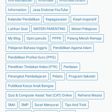
Info Ramadhan
Informasi
Informasi Umum
Information
Jasa Endorse YouTube
Kalender Pendidikan
Kepegawaian
Kisah Inspiratif
Latihan Soal
MATERI PARENTING
Materi Pelajaran
My Blog
Opini penulis
PPPK
Palang Merah Remaja
Pelajaran Bahasa Inggris
Pendidikan Agama Islam
Pendidikan Profesi Guru (PPG)
Penelitian Tindakan Kelas (PTK)
Penilaian
Perangkat Pembelajaran
Pidato
Program Sekolah
Publikasi Karya Anak Bangsa
Quiz & Computer Assist Test (CAT) Online
Refrensi Wisata
SMA
SMP
Surat Menyurat
Tips And Trick