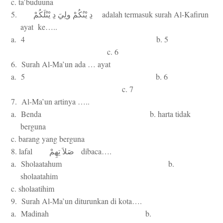
c. ta’buduuna
5.
adalah termasuk surah Al-Kafirun
دِ
يْنُكُمْ
ولِيَ
دِ
يْنْلَكُمْ
ayat ke…..
a. 4 b. 5
c. 6
6. Surah Al-Ma’un ada … ayat
a. 5 b. 6
c. 7
7. Al-Ma’un artinya …..
a. Benda b. harta tidak
berguna
c. barang yang berguna
8. lafal
dibaca….
صَلاَ
تِهِمْ
a. Sholaatahum b.
sholaatahim
c. sholaatihim
9. Surah Al-Ma’un diturunkan di kota….
a. Madinah b.