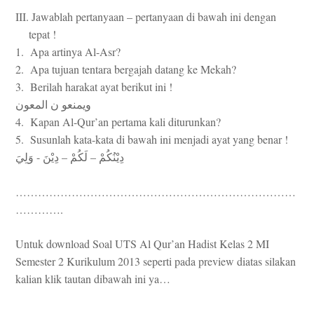
III. Jawablah pertanyaan – pertanyaan di bawah ini dengan
tepat !
1. Apa artinya Al-Asr?
2. Apa tujuan tentara bergajah datang ke Mekah?
3. Berilah harakat ayat berikut ini !
ويمنعو
ن
المعون
4. Kapan Al-Qur’an pertama kali diturunkan?
5. Susunlah kata-kata di bawah ini menjadi ayat yang benar !
-
–
–
دِيْنُكُمْ
لَكُمْ
دِيْنَ
وَلِيَ
…………………………………………………………………
………….
Untuk download Soal UTS Al Qur’an Hadist Kelas 2 MI
Semester 2 Kurikulum 2013 seperti pada preview diatas silakan
kalian klik tautan dibawah ini ya…