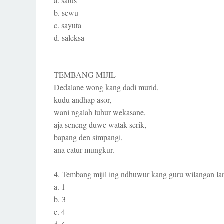
a. satus
b. sewu
c. sayuta
d. saleksa
TEMBANG MIJIL
Dedalane wong kang dadi murid,
kudu andhap asor,
wani ngalah luhur wekasane,
aja seneng duwe watak serik,
bapang den simpangi,
ana catur mungkur.
4. Tembang mijil ing ndhuwur kang guru wilangan la
a. 1
b. 3
c. 4