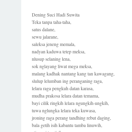
Dening Suci Hadi Suwita
Teka tanpa taha-taha,
satus dalane,
sewu jalarane,
saleksa jeneng memala,
nadyan kaduwa tetep meksa,
nlusup selaning lena,
sok nglayang liwat mega meksa,
malang kadhak nantang kang tan kawagang,
slulup lelumban ing peranganing raga,
lelara raga pengkuh datan karasa,
mudha prakosa lelara datan temama,
bayi cilik ringkih lelara ngungkih-ungkih,
tuwa nglungka lelara teka kuwasa,
jroning raga perang tandhing rebut daging,
bala getih isih kabantu tamba linuwih,