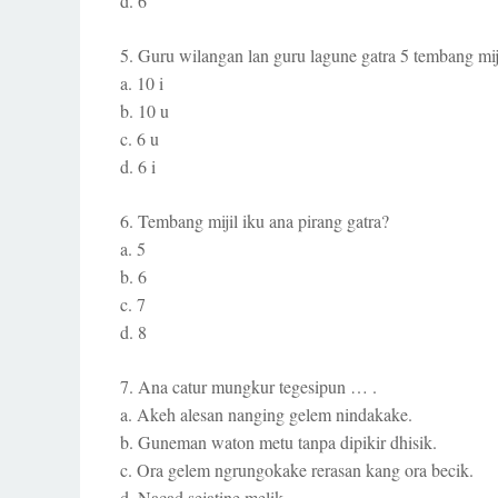
d. 6
5. Guru wilangan lan guru lagune gatra 5 tembang mij
a. 10 i
b. 10 u
c. 6 u
d. 6 i
6. Tembang mijil iku ana pirang gatra?
a. 5
b. 6
c. 7
d. 8
7. Ana catur mungkur tegesipun … .
a. Akeh alesan nanging gelem nindakake.
b. Guneman waton metu tanpa dipikir dhisik.
c. Ora gelem ngrungokake rerasan kang ora becik.
d. Nacad sejatine melik.