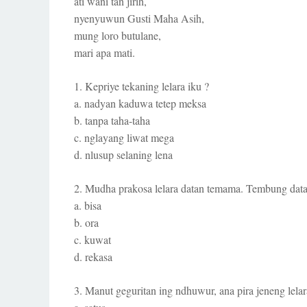
ati wani tan jirih,
nyenyuwun Gusti Maha Asih,
mung loro butulane,
mari apa mati.
1. Kepriye tekaning lelara iku ?
a. nadyan kaduwa tetep meksa
b. tanpa taha-taha
c. nglayang liwat mega
d. nlusup selaning lena
2. Mudha prakosa lelara datan temama. Tembung data
a. bisa
b. ora
c. kuwat
d. rekasa
3. Manut geguritan ing ndhuwur, ana pira jeneng lelar