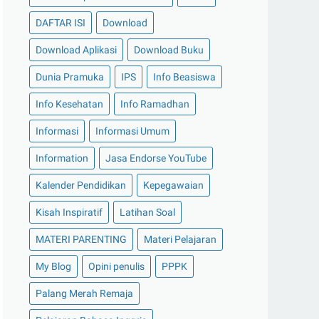
DAFTAR ISI
Download
Download Aplikasi
Download Buku
Dunia Pramuka
IPS
Info Beasiswa
Info Kesehatan
Info Ramadhan
Informasi
Informasi Umum
Information
Jasa Endorse YouTube
Kalender Pendidikan
Kepegawaian
Kisah Inspiratif
Latihan Soal
MATERI PARENTING
Materi Pelajaran
My Blog
Opini penulis
PPPK
Palang Merah Remaja