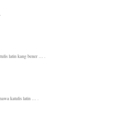
.
ulis latin kang bener … .
awa katulis latin … .