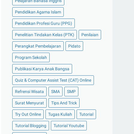
Pelajaran Bahasa Inggris
Pendidikan Agama Islam
Pendidikan Profesi Guru (PPG)
Penelitian Tindakan Kelas (PTK)
Penilaian
Perangkat Pembelajaran
Pidato
Program Sekolah
Publikasi Karya Anak Bangsa
Quiz & Computer Assist Test (CAT) Online
Refrensi Wisata
SMA
SMP
Surat Menyurat
Tips And Trick
Try Out Online
Tugas Kuliah
Tutorial
Tutorial Blogging
Tutorial Youtube