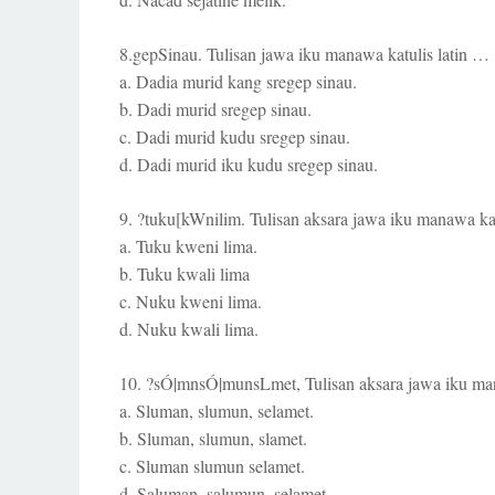
8.gepSinau. Tulisan jawa iku manawa katulis latin … 
a. Dadia murid kang sregep sinau.
b. Dadi murid sregep sinau.
c. Dadi murid kudu sregep sinau.
d. Dadi murid iku kudu sregep sinau.
9. ?tuku[kWnilim. Tulisan aksara jawa iku manawa kat
a. Tuku kweni lima.
b. Tuku kwali lima
c. Nuku kweni lima.
d. Nuku kwali lima.
10. ?sÓ|mnsÓ|munsLmet, Tulisan aksara jawa iku man
a. Sluman, slumun, selamet.
b. Sluman, slumun, slamet.
c. Sluman slumun selamet.
d. Saluman, salumun, selamet.