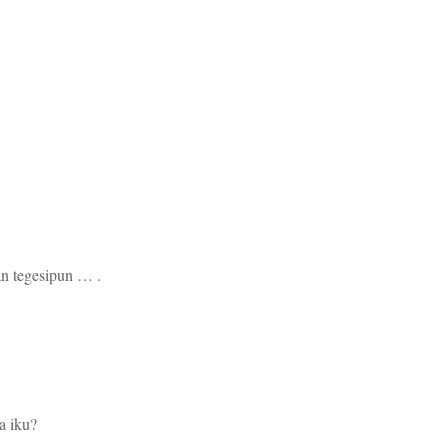
n tegesipun … .
a iku?