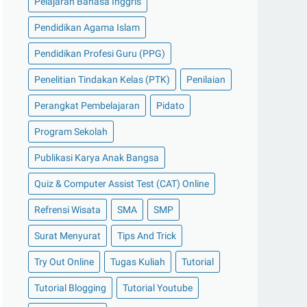
Pelajaran Bahasa Inggris
Pendidikan Agama Islam
Pendidikan Profesi Guru (PPG)
Penelitian Tindakan Kelas (PTK)
Penilaian
Perangkat Pembelajaran
Pidato
Program Sekolah
Publikasi Karya Anak Bangsa
Quiz & Computer Assist Test (CAT) Online
Refrensi Wisata
SMA
SMP
Surat Menyurat
Tips And Trick
Try Out Online
Tugas Kuliah
Tutorial
Tutorial Blogging
Tutorial Youtube