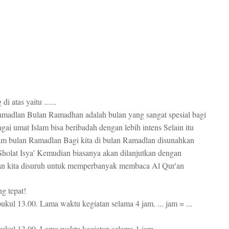
 atas yaitu ......
amadlan Bulan Ramadhan adalah bulan yang sangat spesial bagi
ai umat Islam bisa beribadah dengan lebih intens Selain itu
lam bulan Ramadlan Bagi kita di bulan Ramadlan disunahkan
 Sholat Isya' Kemudian biasanya akan dilanjutkan dengan
n kita disuruh untuk memperbanyak membaca Al Qur'an
ng tepat!
ukul 13.00. Lama waktu kegiatan selama 4 jam. ... jam = ...
pukul 13.00. Lama waktu kegiatan selama 1 jam.