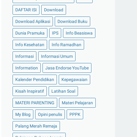
DAFTAR ISI
Download
Download Aplikasi
Download Buku
Dunia Pramuka
IPS
Info Beasiswa
Info Kesehatan
Info Ramadhan
Informasi
Informasi Umum
Information
Jasa Endorse YouTube
Kalender Pendidikan
Kepegawaian
Kisah Inspiratif
Latihan Soal
MATERI PARENTING
Materi Pelajaran
My Blog
Opini penulis
PPPK
Palang Merah Remaja