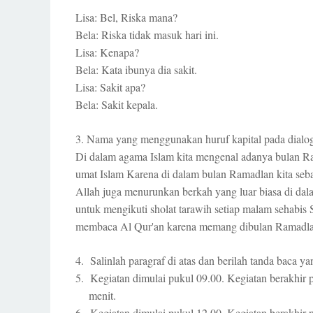
Lisa: Bel, Riska mana?
Bela: Riska tidak masuk hari ini.
Lisa: Kenapa?
Bela: Kata ibunya dia sakit.
Lisa: Sakit apa?
Bela: Sakit kepala.
3. Nama yang menggunakan huruf kapital pada dialog di
Di dalam agama Islam kita mengenal adanya bulan R
umat Islam Karena di dalam bulan Ramadlan kita sebag
Allah juga menurunkan berkah yang luar biasa di da
untuk mengikuti sholat tarawih setiap malam sehabis
membaca Al Qur'an karena memang dibulan Ramadla
4. Salinlah paragraf di atas dan berilah tanda baca ya
5. Kegiatan dimulai pukul 09.00. Kegiatan berakhir p
menit.
6. Kegiatan dimulai pukul 12.00. Kegiatan berakhir 