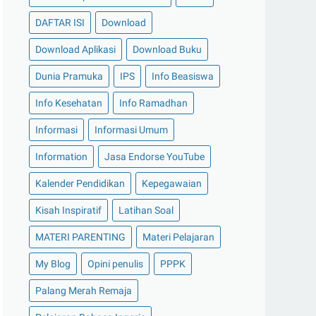
DAFTAR ISI
Download
Download Aplikasi
Download Buku
Dunia Pramuka
IPS
Info Beasiswa
Info Kesehatan
Info Ramadhan
Informasi
Informasi Umum
Information
Jasa Endorse YouTube
Kalender Pendidikan
Kepegawaian
Kisah Inspiratif
Latihan Soal
MATERI PARENTING
Materi Pelajaran
My Blog
Opini penulis
PPPK
Palang Merah Remaja