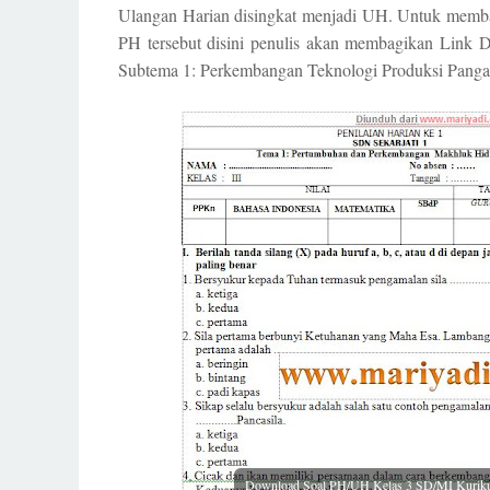
Ulangan Harian disingkat menjadi UH. Untuk memba
PH tersebut disini penulis akan membagikan Lin
Subtema 1: Perkembangan Teknologi Produksi Panga
Download Soal PH/UH Kelas 3 SD/MI Kurikul