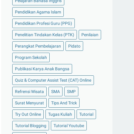
Pelajaran Bahasa Inggris
Pendidikan Agama Islam
Pendidikan Profesi Guru (PPG)
Penelitian Tindakan Kelas (PTK)
Penilaian
Perangkat Pembelajaran
Pidato
Program Sekolah
Publikasi Karya Anak Bangsa
Quiz & Computer Assist Test (CAT) Online
Refrensi Wisata
SMA
SMP
Surat Menyurat
Tips And Trick
Try Out Online
Tugas Kuliah
Tutorial
Tutorial Blogging
Tutorial Youtube