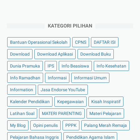
KATEGORI PILIHAN
Bantuan Operasional Sekolah
CPNS
DAFTAR ISI
Download
Download Aplikasi
Download Buku
Dunia Pramuka
IPS
Info Beasiswa
Info Kesehatan
Info Ramadhan
Informasi
Informasi Umum
Information
Jasa Endorse YouTube
Kalender Pendidikan
Kepegawaian
Kisah Inspiratif
Latihan Soal
MATERI PARENTING
Materi Pelajaran
My Blog
Opini penulis
PPPK
Palang Merah Remaja
Pelajaran Bahasa Inggris
Pendidikan Agama Islam