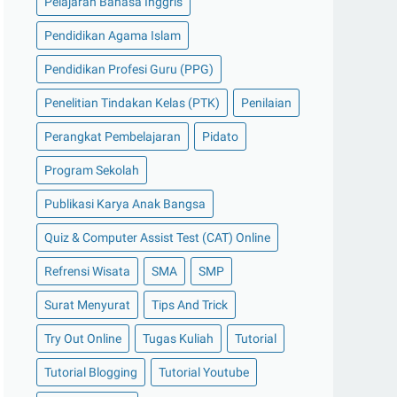
Pelajaran Bahasa Inggris
Pendidikan Agama Islam
Pendidikan Profesi Guru (PPG)
Penelitian Tindakan Kelas (PTK)
Penilaian
Perangkat Pembelajaran
Pidato
Program Sekolah
Publikasi Karya Anak Bangsa
Quiz & Computer Assist Test (CAT) Online
Refrensi Wisata
SMA
SMP
Surat Menyurat
Tips And Trick
Try Out Online
Tugas Kuliah
Tutorial
Tutorial Blogging
Tutorial Youtube