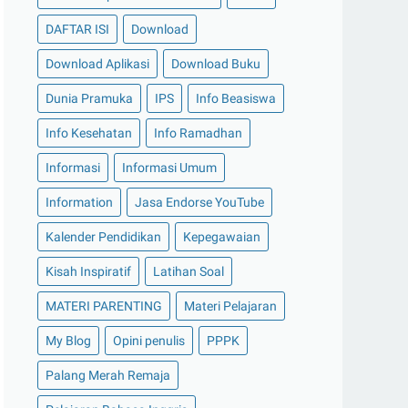
DAFTAR ISI
Download
Download Aplikasi
Download Buku
Dunia Pramuka
IPS
Info Beasiswa
Info Kesehatan
Info Ramadhan
Informasi
Informasi Umum
Information
Jasa Endorse YouTube
Kalender Pendidikan
Kepegawaian
Kisah Inspiratif
Latihan Soal
MATERI PARENTING
Materi Pelajaran
My Blog
Opini penulis
PPPK
Palang Merah Remaja