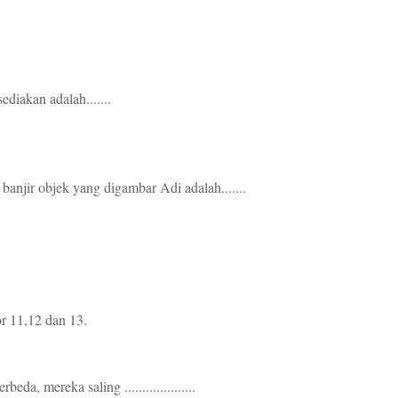
diakan adalah.......
anjir objek yang digambar Adi adalah.......
r 11,12 dan 13.
, mereka saling ....................