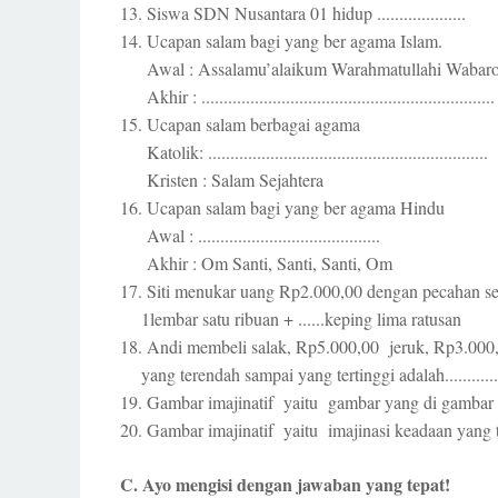
13. Siswa SDN Nusantara 01 hidup ....................
14. Ucapan salam bagi yang ber agama Islam.
Awal : Assalamu’alaikum Warahmatullahi Wabaro
Akhir : ..................................................................
15. Ucapan salam berbagai agama
Katolik: ...............................................................
Kristen : Salam Sejahtera
16. Ucapan salam bagi yang ber agama Hindu
Awal : .........................................
Akhir : Om Santi, Santi, Santi, Om
17. Siti menukar uang Rp2.000,00 dengan pecahan se
1lembar satu ribuan + ......keping lima ratusan
18. Andi membeli salak, Rp5.000,00 jeruk, Rp3.00
yang terendah sampai yang tertinggi adalah..............
19. Gambar imajinatif yaitu gambar yang di gambar me
20. Gambar imajinatif yaitu imajinasi keadaan yang ter
C. Ayo mengisi dengan jawaban yang tepat!