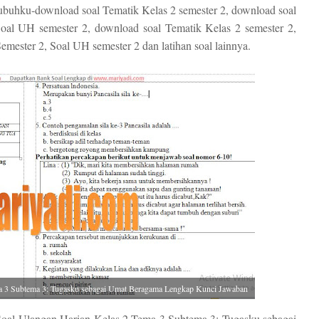
ubuhku-download soal Tematik Kelas 2 semester 2, download soal
oal UH semester 2, download soal Tematik Kelas 2 semester 2,
mester 2, Soal UH semester 2 dan latihan soal lainnya.
ma 3 Subtema 3: Tugasku sebagai Umat Beragama Lengkap Kunci Jawaban
oal Ulangan Harian Kelas 2 Tema 3 Subtema 3: Tugasku sebagai