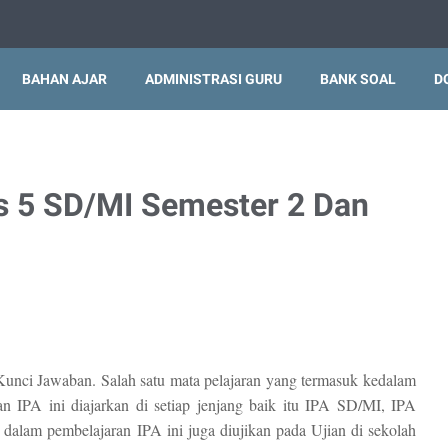
BAHAN AJAR
ADMINISTRASI GURU
BANK SOAL
D
s 5 SD/MI Semester 2 Dan
nci Jawaban. Salah satu mata pelajaran yang termasuk kedalam
an IPA ini diajarkan di setiap jenjang baik itu IPA SD/MI, IPA
am pembelajaran IPA ini juga diujikan pada Ujian di sekolah