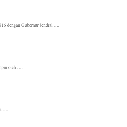
 1816 dengan Gubernur Jendral ….
mpin oleh ….
ut ….