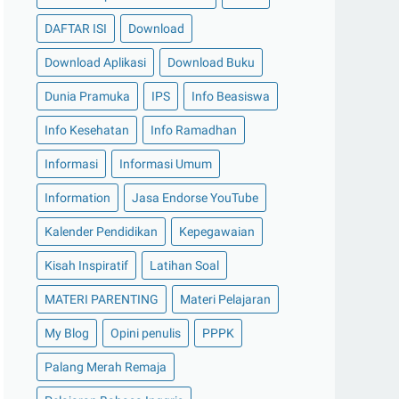
DAFTAR ISI
Download
Download Aplikasi
Download Buku
Dunia Pramuka
IPS
Info Beasiswa
Info Kesehatan
Info Ramadhan
Informasi
Informasi Umum
Information
Jasa Endorse YouTube
Kalender Pendidikan
Kepegawaian
Kisah Inspiratif
Latihan Soal
MATERI PARENTING
Materi Pelajaran
My Blog
Opini penulis
PPPK
Palang Merah Remaja