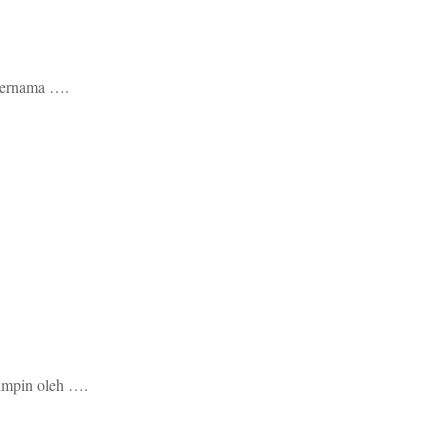
bernama ….
impin oleh ….