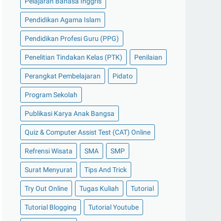
Pelajaran Bahasa Inggris
Pendidikan Agama Islam
Pendidikan Profesi Guru (PPG)
Penelitian Tindakan Kelas (PTK)
Penilaian
Perangkat Pembelajaran
Pidato
Program Sekolah
Publikasi Karya Anak Bangsa
Quiz & Computer Assist Test (CAT) Online
Refrensi Wisata
SMA
SMP
Surat Menyurat
Tips And Trick
Try Out Online
Tugas Kuliah
Tutorial
Tutorial Blogging
Tutorial Youtube