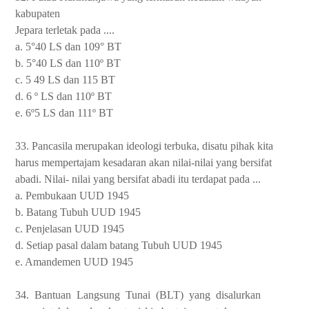
kabupaten
Jepara terletak pada ....
a. 5°40 LS dan 109° BT
b. 5°40 LS dan 110º BT
c. 5 49 LS dan 115 BT
d. 6 º LS dan 110º BT
e. 6º5 LS dan 111º BT
33. Pancasila merupakan ideologi terbuka, disatu pihak kita
harus mempertajam kesadaran akan nilai-nilai yang bersifat
abadi. Nilai- nilai yang bersifat abadi itu terdapat pada ...
a. Pembukaan UUD 1945
b. Batang Tubuh UUD 1945
c. Penjelasan UUD 1945
d. Setiap pasal dalam batang Tubuh UUD 1945
e. Amandemen UUD 1945
34.
Bantuan
Langsung
Tunai
(BLT)
yang
disalurkan