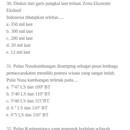
30. Diukur dari garis pangkal laut terluar, Zona Ekonomi
Ekslusif
Indonesia ditatapkan selebar.....
a. 350 mil laut
b. 300 mil laut
c. 200 mil laut
d. 20 mil laut
e. 12 mil laut
31. Pulau Nusakambangan disamping sebagai pusat lembaga
pemasyarakatan memiliki potensi wisata yang sangat indah.
Pulai Nusa kambangan terletak pada....
a. 7º47 LS dan 109º BT
b. 5º40 LS dan 110º BT
c. 5º40 LS dan 115°BT
d. 6 ° LS dan 110° BT
e. 6°5 LS dan 110° BT
32. Pulau Karimunjawa yang termasuk kedalam wilayah