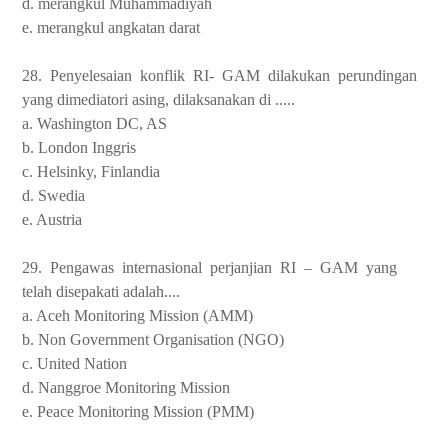
d. merangkul Muhammadiyah
e. merangkul angkatan darat
28.
Penyelesaian
konflik
RI-
GAM
dilakukan
perundingan
yang dimediatori asing, dilaksanakan di .....
a. Washington DC, AS
b. London Inggris
c. Helsinky, Finlandia
d. Swedia
e. Austria
29.
Pengawas
internasional
perjanjian
RI
–
GAM
yang
telah disepakati adalah....
a. Aceh Monitoring Mission (AMM)
b. Non Government Organisation (NGO)
c. United Nation
d. Nanggroe Monitoring Mission
e. Peace Monitoring Mission (PMM)