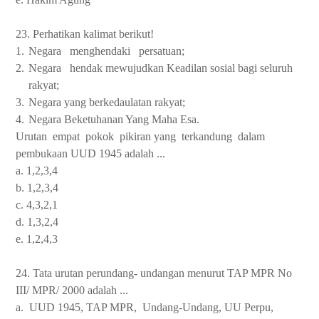
23. Perhatikan kalimat berikut!
1.
Negara
menghendaki
persatuan;
2.
Negara
hendak mewujudkan Keadilan sosial bagi seluruh
rakyat;
3.
Negara yang berkedaulatan rakyat;
4.
Negara Beketuhanan Yang Maha Esa.
Urutan
empat
pokok
pikiran yang
terkandung
dalam
pembukaan UUD 1945 adalah ...
a. 1,2,3,4
b. 1,2,3,4
c. 4,3,2,1
d. 1,3,2,4
e. 1,2,4,3
24. Tata urutan perundang- undangan menurut TAP MPR No
III/ MPR/ 2000 adalah ...
a.
UUD 1945, TAP MPR,
Undang-Undang, UU Perpu,