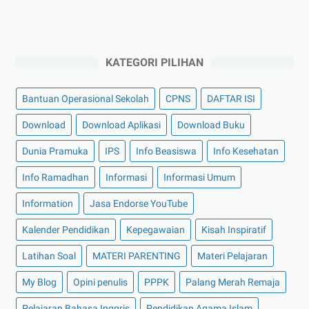
KATEGORI PILIHAN
Bantuan Operasional Sekolah
CPNS
DAFTAR ISI
Download
Download Aplikasi
Download Buku
Dunia Pramuka
IPS
Info Beasiswa
Info Kesehatan
Info Ramadhan
Informasi
Informasi Umum
Information
Jasa Endorse YouTube
Kalender Pendidikan
Kepegawaian
Kisah Inspiratif
Latihan Soal
MATERI PARENTING
Materi Pelajaran
My Blog
Opini penulis
PPPK
Palang Merah Remaja
Pelajaran Bahasa Inggris
Pendidikan Agama Islam