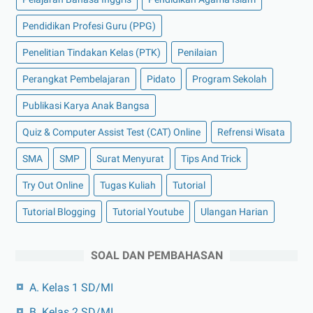
Pendidikan Profesi Guru (PPG)
Penelitian Tindakan Kelas (PTK)
Penilaian
Perangkat Pembelajaran
Pidato
Program Sekolah
Publikasi Karya Anak Bangsa
Quiz & Computer Assist Test (CAT) Online
Refrensi Wisata
SMA
SMP
Surat Menyurat
Tips And Trick
Try Out Online
Tugas Kuliah
Tutorial
Tutorial Blogging
Tutorial Youtube
Ulangan Harian
SOAL DAN PEMBAHASAN
A. Kelas 1 SD/MI
B. Kelas 2 SD/MI