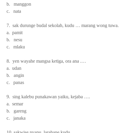
b. manggon
c. nata
7. sak durunge budal sekolah, kudu … marang wong tuwa.
a. pamit
b. nesu
c. mlaku
8. yen wayahe mangsa ketiga, ora ana .…
a. udan
b. angin
c. panas
9. sing kalebu punakawan yaiku, kejaba ….
a. semar
b. gareng
c. janaka
10. sakwise nyapu, larahane kudu ….