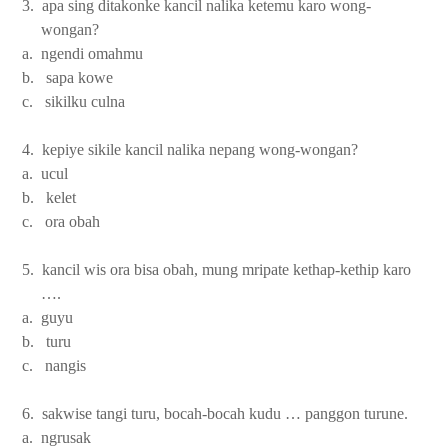
3. apa sing ditakonke kancil nalika ketemu karo wong-
wongan?
a. ngendi omahmu
b. sapa kowe
c. sikilku culna
4. kepiye sikile kancil nalika nepang wong-wongan?
a. ucul
b. kelet
c. ora obah
5. kancil wis ora bisa obah, mung mripate kethap-kethip karo
….
a. guyu
b. turu
c. nangis
6. sakwise tangi turu, bocah-bocah kudu … panggon turune.
a. ngrusak