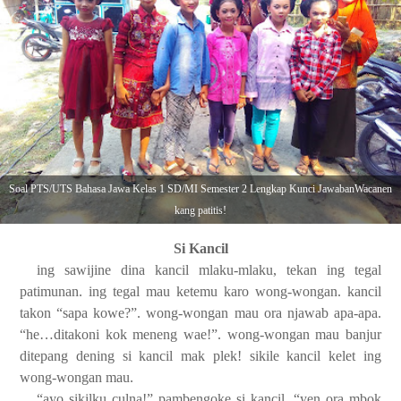
Soal PTS/UTS Bahasa Jawa Kelas 1 SD/MI Semester 2 Lengkap Kunci JawabanWacanen
kang patitis!
Si Kancil
ing sawijine dina kancil mlaku-mlaku, tekan ing tegal
patimunan. ing tegal mau ketemu karo wong-wongan. kancil
takon “sapa kowe?”. wong-wongan mau ora njawab apa-apa.
“he…ditakoni kok meneng wae!”. wong-wongan mau banjur
ditepang dening si kancil mak plek! sikile kancil kelet ing
wong-wongan mau.
“ayo sikilku culna!” pambengoke si kancil. “yen ora mbok