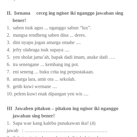
II. Isenana ceceg ing ngisor iki nganggo jawaban sing
bener!
1. saben isuk agus ... nganggo sabun “lux”.
2. mangsa rendheng saben dina ... deres.
3. dini nyapu jogan amarga omahe ....
4. jefry olahraga isuk supaya ....
5. yen sholat jama’ah, bapak dadi imam, anake dadi ….
6. ira senengane ... kembang ing pot.
7. eni seneng ... buku crita ing perpustakaan.
8. amarga lara, amir ora ... sekolah.
9. getih kuwi wernane ....
10. pelem kuwi enak dipangan yen wis ....
III Jawaben pitakon – pitakon ing ngisor iki nganggo
jawaban sing bener!
1. Sapa wae kang kalebu punakawan iku! (4)
jawab : ……………………………………………