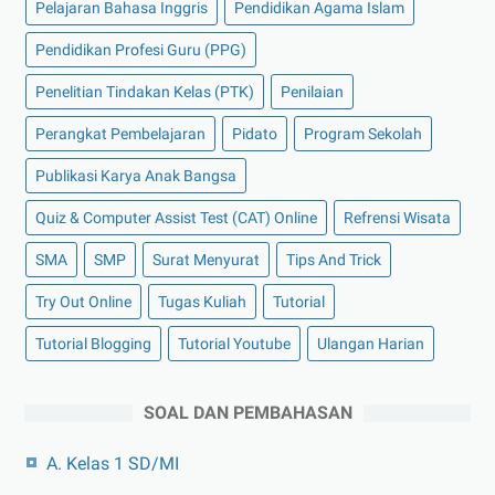
Pelajaran Bahasa Inggris
Pendidikan Agama Islam
Pendidikan Profesi Guru (PPG)
Penelitian Tindakan Kelas (PTK)
Penilaian
Perangkat Pembelajaran
Pidato
Program Sekolah
Publikasi Karya Anak Bangsa
Quiz & Computer Assist Test (CAT) Online
Refrensi Wisata
SMA
SMP
Surat Menyurat
Tips And Trick
Try Out Online
Tugas Kuliah
Tutorial
Tutorial Blogging
Tutorial Youtube
Ulangan Harian
SOAL DAN PEMBAHASAN
A. Kelas 1 SD/MI