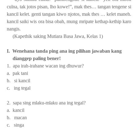
culna, tak jotos pisan, lho kowe!”, mak thes… tangan tengene si
kancil kelet. genti tangan kiwo njotos, mak thes … kelet maneh.
kancil saiki wis ora bisa obah, mung mripate kethap-kethip karo
nangis.
(Kapethik saking Mutiara Basa Jawa, Kelas 1)
I. Wenehana tanda ping ana ing pilihan jawaban kang
dianggep paling bener!
1. apa irah-irahane wacan ing dhuwur?
a. pak tani
b. si kancil
c. ing tegal
2. sapa sing mlaku-mlaku ana ing tegal?
a. kancil
b. macan
c. singa