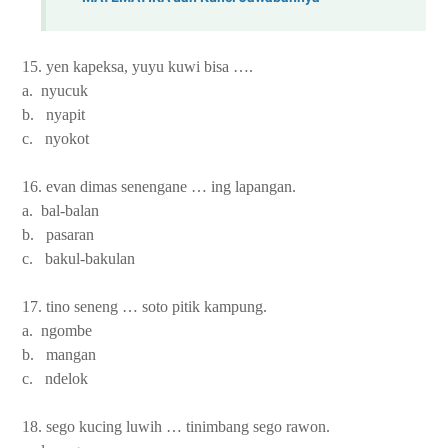
15. yen kapeksa, yuyu kuwi bisa ….
a. nyucuk
b. nyapit
c. nyokot
16. evan dimas senengane … ing lapangan.
a. bal-balan
b. pasaran
c. bakul-bakulan
17. tino seneng … soto pitik kampung.
a. ngombe
b. mangan
c. ndelok
18. sego kucing luwih … tinimbang sego rawon.