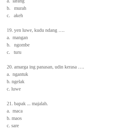
a. larang
b. murah
c. akeh
19. yen luwe, kudu ndang ….
a. mangan
b. ngombe
c. turu
20. amarga ing panasan, udin kerasa ….
a. ngantuk
b. ngelak
c. luwe
21. bapak ... majalah.
a. maca
b. maos
c. sare