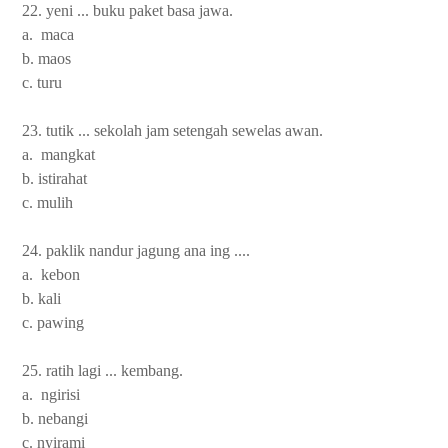
22. yeni ... buku paket basa jawa.
a. maca
b. maos
c. turu
23. tutik ... sekolah jam setengah sewelas awan.
a. mangkat
b. istirahat
c. mulih
24. paklik nandur jagung ana ing ....
a. kebon
b. kali
c. pawing
25. ratih lagi ... kembang.
a. ngirisi
b. nebangi
c. nyirami