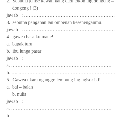
2. Sebutna jenise kewan kang dadi tokoh ing dongeng –
dongeng ! (3)
jawab : …………………………………………………
3. sebutna panganan lan ombenan kesenenganmu!
jawab : …………………………………………………
4. gawea basa kramane!
a. bapak turu
b. ibu lunga pasar
jawab :
a. ………………………………………………………
b. …...……………………………………………………
5. Gawea ukara nganggo tembung ing ngisor iki!
a. bal – balan
b. nulis
jawab :
a. ………………………………………………………
b. …...…………………………………………………