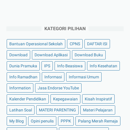
KATEGORI PILIHAN
Bantuan Operasional Sekolah
CPNS
DAFTAR ISI
Download
Download Aplikasi
Download Buku
Dunia Pramuka
IPS
Info Beasiswa
Info Kesehatan
Info Ramadhan
Informasi
Informasi Umum
Information
Jasa Endorse YouTube
Kalender Pendidikan
Kepegawaian
Kisah Inspiratif
Latihan Soal
MATERI PARENTING
Materi Pelajaran
My Blog
Opini penulis
PPPK
Palang Merah Remaja