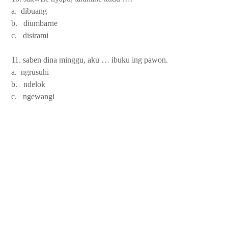
a. dibuang
b. diumbarne
c. disirami
11. saben dina minggu, aku … ibuku ing pawon.
a. ngrusuhi
b. ndelok
c. ngewangi