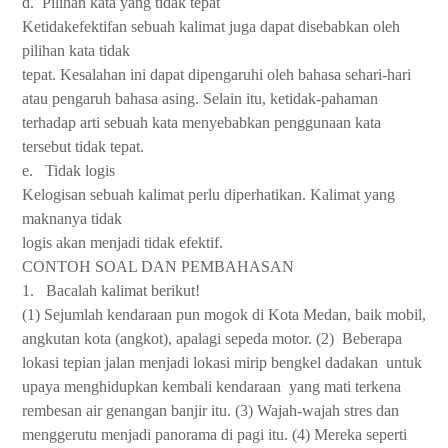
d.
Pilihan kata yang tidak tepat
Ketidakefektifan sebuah kalimat juga dapat disebabkan oleh
pilihan kata tidak
tepat. Kesalahan ini dapat dipengaruhi oleh bahasa sehari-hari
atau pengaruh bahasa asing. Selain itu, ketidak-pahaman
terhadap arti sebuah kata menyebabkan penggunaan kata
tersebut tidak tepat.
e.
Tidak logis
Kelogisan sebuah kalimat perlu diperhatikan. Kalimat yang
maknanya tidak
logis akan menjadi tidak efektif.
CONTOH SOAL DAN PEMBAHASAN
1.
Bacalah kalimat berikut!
(1) Sejumlah kendaraan pun mogok di Kota Medan, baik mobil,
angkutan kota (angkot), apalagi sepeda motor. (2)
Beberapa
lokasi tepian jalan menjadi lokasi mirip bengkel dadakan
untuk
upaya menghidupkan kembali kendaraan
yang mati terkena
rembesan air genangan banjir itu. (3) Wajah-wajah stres dan
menggerutu menjadi panorama di pagi itu. (4) Mereka seperti