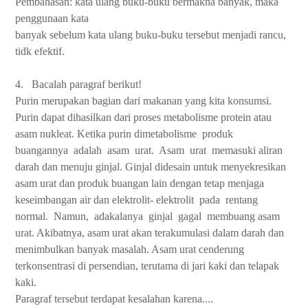
Pembahasan: kata ulang buku-buku bermakna banyak, maka
penggunaan kata
banyak sebelum kata ulang buku-buku tersebut menjadi rancu,
tidk efektif.
4.
Bacalah paragraf berikut!
Purin merupakan bagian dari makanan yang kita konsumsi.
Purin dapat dihasilkan dari proses metabolisme protein atau
asam nukleat. Ketika purin dimetabolisme
produk
buangannya
adalah
asam
urat.
Asam
urat
memasuki aliran
darah dan menuju ginjal. Ginjal didesain untuk menyekresikan
asam urat dan produk buangan lain dengan tetap menjaga
keseimbangan air dan elektrolit- elektrolit
pada
rentang
normal.
Namun,
adakalanya
ginjal
gagal
membuang asam
urat. Akibatnya, asam urat akan terakumulasi dalam darah dan
menimbulkan banyak masalah. Asam urat cenderung
terkonsentrasi di persendian, terutama di jari kaki dan telapak
kaki.
Paragraf tersebut terdapat kesalahan karena....