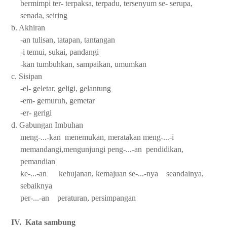
bermimpi ter- terpaksa, terpadu, tersenyum se- serupa,
senada, seiring
b. Akhiran
-an tulisan, tatapan, tantangan
-i temui, sukai, pandangi
-kan tumbuhkan, sampaikan, umumkan
c. Sisipan
-el- geletar, geligi, gelantung
-em- gemuruh, gemetar
-er- gerigi
d. Gabungan Imbuhan
meng-...-kan
menemukan, meratakan meng-...-i
memandangi,mengunjungi peng-...-an
pendidikan,
pemandian
ke-...-an
kehujanan, kemajuan se-...-nya
seandainya,
sebaiknya
per-...-an
peraturan, persimpangan
IV.
Kata sambung