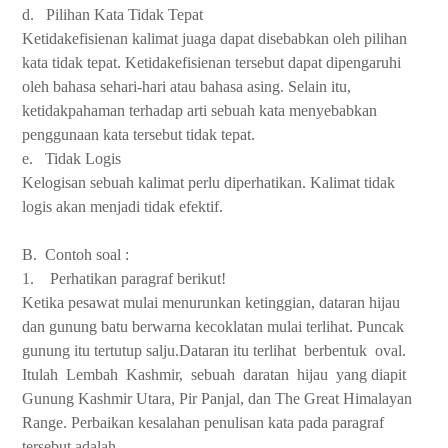
d.
Pilihan Kata Tidak Tepat
Ketidakefisienan kalimat juaga dapat disebabkan oleh pilihan
kata tidak tepat. Ketidakefisienan tersebut dapat dipengaruhi
oleh bahasa sehari-hari atau bahasa asing. Selain itu,
ketidakpahaman terhadap arti sebuah kata menyebabkan
penggunaan kata tersebut tidak tepat.
e.
Tidak Logis
Kelogisan sebuah kalimat perlu diperhatikan. Kalimat tidak
logis akan menjadi tidak efektif.
B.
Contoh soal :
1.
Perhatikan paragraf berikut!
Ketika pesawat mulai menurunkan ketinggian, dataran hijau
dan gunung batu berwarna kecoklatan mulai terlihat. Puncak
gunung itu tertutup salju.Dataran itu terlihat
berbentuk
oval.
Itulah
Lembah
Kashmir,
sebuah
daratan
hijau
yang diapit
Gunung Kashmir Utara, Pir Panjal, dan The Great Himalayan
Range. Perbaikan kesalahan penulisan kata pada paragraf
tersebut adalah....