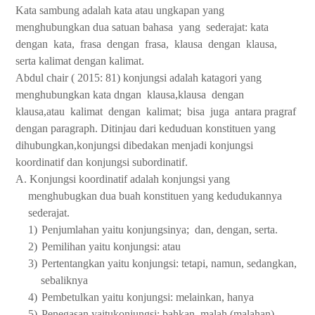
Kata sambung adalah kata atau ungkapan yang
menghubungkan dua satuan bahasa
yang
sederajat: kata
dengan
kata,
frasa
dengan
frasa,
klausa
dengan
klausa,
serta kalimat dengan kalimat.
Abdul chair ( 2015: 81) konjungsi adalah katagori yang
menghubungkan kata dngan
klausa,klausa
dengan
klausa,atau
kalimat
dengan
kalimat;
bisa
juga
antara pragraf
dengan paragraph. Ditinjau dari keduduan konstituen yang
dihubungkan,konjungsi dibedakan menjadi konjungsi
koordinatif dan konjungsi subordinatif.
A. Konjungsi koordinatif adalah konjungsi yang
menghubugkan dua buah konstituen yang kedudukannya
sederajat.
1)
Penjumlahan yaitu konjungsinya;
dan, dengan, serta.
2)
Pemilihan yaitu konjungsi: atau
3)
Pertentangkan yaitu konjungsi: tetapi, namun, sedangkan,
sebaliknya
4)
Pembetulkan yaitu konjungsi: melainkan, hanya
5)
Penegasan yaitukonjungsi: bahkan, malah (malahan),