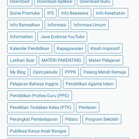
Download
Download Aplikasi
Download Buku
Dunia Pramuka
IPS
Info Beasiswa
Info Kesehatan
Info Ramadhan
Informasi
Informasi Umum
Information
Jasa Endorse YouTube
Kalender Pendidikan
Kepegawaian
Kisah Inspiratif
Latihan Soal
MATERI PARENTING
Materi Pelajaran
My Blog
Opini penulis
PPPK
Palang Merah Remaja
Pelajaran Bahasa Inggris
Pendidikan Agama Islam
Pendidikan Profesi Guru (PPG)
Penelitian Tindakan Kelas (PTK)
Penilaian
Perangkat Pembelajaran
Pidato
Program Sekolah
Publikasi Karya Anak Bangsa