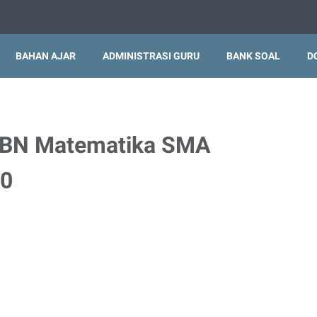
BAHAN AJAR
ADMINISTRASI GURU
BANK SOAL
D
SBN Matematika SMA
20