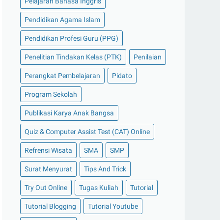
Pelajaran Bahasa Inggris
Pendidikan Agama Islam
Pendidikan Profesi Guru (PPG)
Penelitian Tindakan Kelas (PTK)
Penilaian
Perangkat Pembelajaran
Pidato
Program Sekolah
Publikasi Karya Anak Bangsa
Quiz & Computer Assist Test (CAT) Online
Refrensi Wisata
SMA
SMP
Surat Menyurat
Tips And Trick
Try Out Online
Tugas Kuliah
Tutorial
Tutorial Blogging
Tutorial Youtube