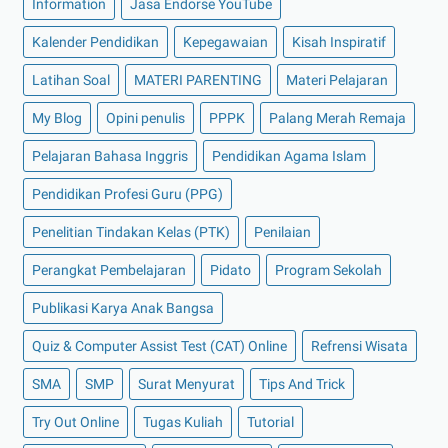
Information
Jasa Endorse YouTube
Kalender Pendidikan
Kepegawaian
Kisah Inspiratif
Latihan Soal
MATERI PARENTING
Materi Pelajaran
My Blog
Opini penulis
PPPK
Palang Merah Remaja
Pelajaran Bahasa Inggris
Pendidikan Agama Islam
Pendidikan Profesi Guru (PPG)
Penelitian Tindakan Kelas (PTK)
Penilaian
Perangkat Pembelajaran
Pidato
Program Sekolah
Publikasi Karya Anak Bangsa
Quiz & Computer Assist Test (CAT) Online
Refrensi Wisata
SMA
SMP
Surat Menyurat
Tips And Trick
Try Out Online
Tugas Kuliah
Tutorial