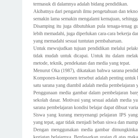
termasuk di dalamnya adalah bidang pendidikan.
Akibatnya dari pengaruh ilmu pengetahuan dan teknol
semakin lama semakin mengalami kemajuan, sehingg
Disamping itu juga dibutuhkan pula tenaga-tenag 
lebih memadahi, juga diperlukan cara-cara bekerja da
yang memadahi sesuai tuntutan pembaharuan.
Untuk mewujudkan tujuan pendidikan melalui pelaksa
tidak mudah untuk dicapai. Untuk itu dalam melak
metode, teknik, pendekatan dan media yang tepat.
Menurut Oka (1987), dikatakan bahwa sarana pendid
Komponen-komponen tersebut adalah penting untuk keb
satu sarana yang diambil adalah media pembelajaran 
Penggunaan media gambar dalam pembelajaran bany
sekolah dasar. Motivasi yang sesuai adalah media
sarana pembelajaran kondisi belajar dapat dibuat varia
Siswa yang kurang menyenangi pelajaran IPS yang 
yang tepat, agar tidak menjadi beban siswa dan mampu
Dengan menggunakan media gambar dimungkinkan 
kegiatan belajarnya. Berdasarkan uraian di atas maka