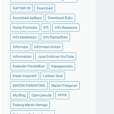
DAFTAR ISI
Download
Download Aplikasi
Download Buku
Dunia Pramuka
IPS
Info Beasiswa
Info Kesehatan
Info Ramadhan
Informasi
Informasi Umum
Information
Jasa Endorse YouTube
Kalender Pendidikan
Kepegawaian
Kisah Inspiratif
Latihan Soal
MATERI PARENTING
Materi Pelajaran
My Blog
Opini penulis
PPPK
Palang Merah Remaja