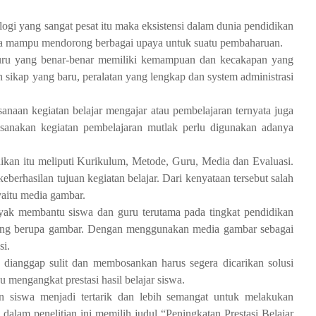
ogi yang sangat pesat itu maka eksistensi dalam dunia pendidikan
a mampu mendorong berbagai upaya untuk suatu pembaharuan.
guru yang benar-benar memiliki kemampuan dan kecakapan yang
n sikap yang baru, peralatan yang lengkap dan system administrasi
naan kegiatan belajar mengajar atau pembelajaran ternyata juga
sanakan kegiatan pembelajaran mutlak perlu digunakan adanya
ikan itu meliputi Kurikulum, Metode, Guru, Media dan Evaluasi.
erhasilan tujuan kegiatan belajar. Dari kenyataan tersebut salah
yaitu media gambar.
ak membantu siswa dan guru terutama pada tingkat pendidikan
 yang berupa gambar. Dengan menggunakan media gambar sebagai
si.
dianggap sulit dan membosankan harus segera dicarikan solusi
 mengangkat prestasi hasil belajar siswa.
siswa menjadi tertarik dan lebih semangat untuk melakukan
 dalam penelitian ini memilih judul “Peningkatan Prestasi Belajar