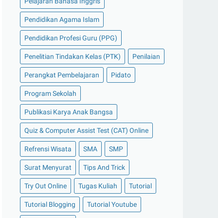
Pelajaran Bahasa Inggris
Pendidikan Agama Islam
Pendidikan Profesi Guru (PPG)
Penelitian Tindakan Kelas (PTK)
Penilaian
Perangkat Pembelajaran
Pidato
Program Sekolah
Publikasi Karya Anak Bangsa
Quiz & Computer Assist Test (CAT) Online
Refrensi Wisata
SMA
SMP
Surat Menyurat
Tips And Trick
Try Out Online
Tugas Kuliah
Tutorial
Tutorial Blogging
Tutorial Youtube