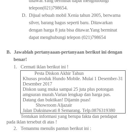
ditawar.Yang berminat dapat menghubungi
telepon(021)798654.
D.
Dijual sebuah mobil Xenia tahun 2005, berwarna
silver, barang bagus seperti baru. Ditawarkan
dengan harga 8 juta bisa ditawar.Yang berminat
dapat menghubungi telepon (021)798654
B.
Jawablah pertanyaaan-pertanyaan berikut ini dengan
benar!
1.
Cermati iklan berikut ini !
Pesta Diskon Akhir Tahun
Khusus produk Hundo Mobile. Mulai 1 Desember-31
Desember 2017
Diskon uang muka sampai 25 juta plus potongan
amgsuran murah.Varian lengkap dan harga pas.
Datang dan buktikan! Dijamin puas!
Showroom Aljazair
Jalan Daksinawati 8 Semarang. Telp.0876319380
Tentukan informasi yang berupa fakta dan pendapat
pada iklan tersebut di atas !
2.
Temanmu menulis pantun berikut ini :