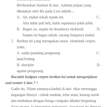
Berdasarkan ilustrasi di atas , kalimat pujian yang
dikatakan oleh Ike pada Lusi adalah....
A.
Ah, mahal sekali sepatu ini. C.
Aku tidak jadi beli, habis sepatunya jelek-jelek.
B.
Bagus ya, sepatu ini desainnya eksklusif. D.
Sepatu ini bagus sekali, sayang harganya mahal.
5.
Berikut ini yang merupakan unsur ekstrinsik cerpen
yaitu...
A. sudut pandang pengarang C.
latar/Setting
B. alur/plot D.
agama pengarang
Bacalah kutipan cerpen berikut ini untuk mengerjakan
soal nomor 6 dan 7 !
Gadis itu, Nilam namanya,duduk di atas tikar menunggu
dagangan ibunya : cabuk rambak, telur amal, kinang suruh
dan tembakau dengan bunga cempaka dibalut bergulung
daun pisang. Ia bergantian menunggu dagangan itu dengan