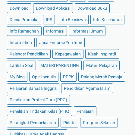
Download
Download Aplikasi
Download Buku
Dunia Pramuka
IPS
Info Beasiswa
Info Kesehatan
Info Ramadhan
Informasi
Informasi Umum
Information
Jasa Endorse YouTube
Kalender Pendidikan
Kepegawaian
Kisah Inspiratif
Latihan Soal
MATERI PARENTING
Materi Pelajaran
My Blog
Opini penulis
PPPK
Palang Merah Remaja
Pelajaran Bahasa Inggris
Pendidikan Agama Islam
Pendidikan Profesi Guru (PPG)
Penelitian Tindakan Kelas (PTK)
Penilaian
Perangkat Pembelajaran
Pidato
Program Sekolah
Publikasi Karya Anak Bangsa