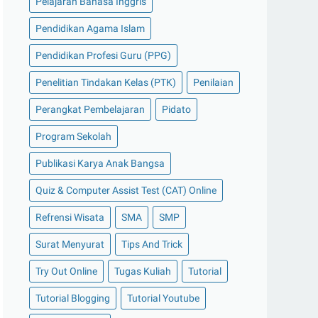
Pelajaran Bahasa Inggris
Pendidikan Agama Islam
Pendidikan Profesi Guru (PPG)
Penelitian Tindakan Kelas (PTK)
Penilaian
Perangkat Pembelajaran
Pidato
Program Sekolah
Publikasi Karya Anak Bangsa
Quiz & Computer Assist Test (CAT) Online
Refrensi Wisata
SMA
SMP
Surat Menyurat
Tips And Trick
Try Out Online
Tugas Kuliah
Tutorial
Tutorial Blogging
Tutorial Youtube