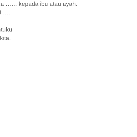
ka
……
kepada
ibu atau ayah.
i ….
tuku
kita.