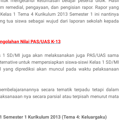
ntuk mengetahui ketuntasan belajar peserta didik. Hasil
am remedial, pengayaan, dan pengisian rapor. Rapor yang
 Kelas 1 Tema 4 Kurikulum 2013 Semester 1 ini nantinya
ng tua siswa sebagai wujud dari laporan sekolah kepada
engolahan Nilai PAS/UAS K-13
las 1 SD/MI juga akan melaksanakan juga PAS/UAS sama
alternative untuk mempersiapkan siswa-siswi Kelas 1 SD/MI
al yang diprediksi akan muncul pada waktu pelaksanaan
mbelajaranannya secara tematik terpadu tetapi dalam
aksanaaan nya secara parsial atau terpisah menurut mata
1 Semester 1 Kurikulum 2013 (Tema 4: Keluargaku)