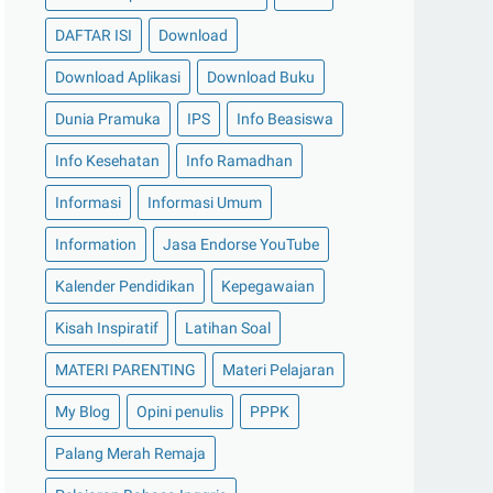
DAFTAR ISI
Download
Download Aplikasi
Download Buku
Dunia Pramuka
IPS
Info Beasiswa
Info Kesehatan
Info Ramadhan
Informasi
Informasi Umum
Information
Jasa Endorse YouTube
Kalender Pendidikan
Kepegawaian
Kisah Inspiratif
Latihan Soal
MATERI PARENTING
Materi Pelajaran
My Blog
Opini penulis
PPPK
Palang Merah Remaja