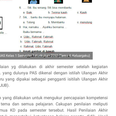
AS Kelas 1 Semester 1 Kurikulum 2013 (Tema 4: Keluargaku)
laian yg dilakukan di akhir semester setelah kegiatan
 yang dulunya PAS dikenal dengan istilah Ulangan Akhir
u yang dipakai sebagai pengganti isitilah Ulangan Akhir
UUB).
an yang dilakukan untuk mengukur pencapaian kompetensi
a tema dan semua pelajaran. Cakupan penilaian meliputi
emua KD pada semester tersebut. Hasil Penilaian Akhir