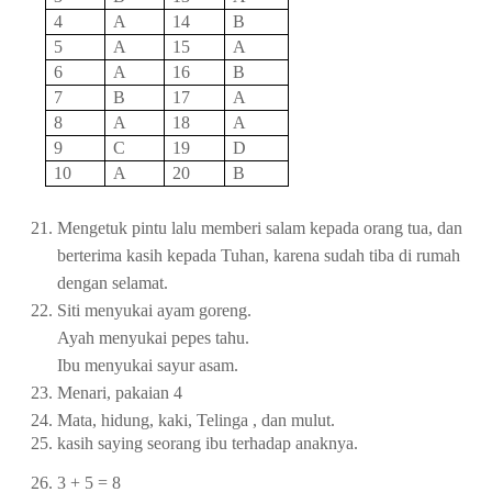
4
A
14
B
5
A
15
A
6
A
16
B
7
B
17
A
8
A
18
A
9
C
19
D
10
A
20
B
21.
Mengetuk pintu lalu memberi salam kepada orang tua, dan
berterima kasih kepada Tuhan, karena sudah tiba di rumah
dengan selamat.
22.
Siti menyukai ayam goreng.
Ayah menyukai pepes tahu.
Ibu menyukai sayur asam.
23.
Menari, pakaian 4
24.
Mata, hidung, kaki, Telinga , dan mulut.
25.
kasih saying seorang ibu terhadap anaknya.
26.
3 + 5 = 8