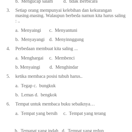
b. Mengucap salam d. tidak Berbicara
3.
Setiap orang mempunyai kelebihan dan kekurangan
masing-masing. Walaupun berbeda namun kita harus saling
: ..
a. Menyaingi c. Menyantuni
b. Menyayangi d. Menyinnggung
4.
Perbedaan membuat kita saling ...
a. Menghargai c. Membenci
b. Menyaingi d. Menghindar
5.
ketika membaca posisi tubuh harus..
a. Tegap c. bungkuk
b. Lemas d. bengkok
6.
Tempat untuk membaca buku sebaiknya…
a. Tempat yang bersih c. Tempat yang terang
b.
Temapat yang indah
d.
Tempat yang redup