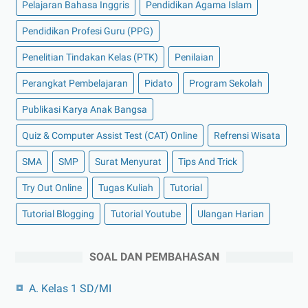
Pelajaran Bahasa Inggris
Pendidikan Agama Islam
Pendidikan Profesi Guru (PPG)
Penelitian Tindakan Kelas (PTK)
Penilaian
Perangkat Pembelajaran
Pidato
Program Sekolah
Publikasi Karya Anak Bangsa
Quiz & Computer Assist Test (CAT) Online
Refrensi Wisata
SMA
SMP
Surat Menyurat
Tips And Trick
Try Out Online
Tugas Kuliah
Tutorial
Tutorial Blogging
Tutorial Youtube
Ulangan Harian
SOAL DAN PEMBAHASAN
A. Kelas 1 SD/MI