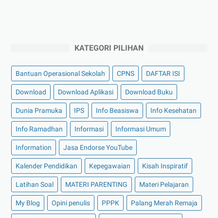
KATEGORI PILIHAN
Bantuan Operasional Sekolah
CPNS
DAFTAR ISI
Download
Download Aplikasi
Download Buku
Dunia Pramuka
IPS
Info Beasiswa
Info Kesehatan
Info Ramadhan
Informasi
Informasi Umum
Information
Jasa Endorse YouTube
Kalender Pendidikan
Kepegawaian
Kisah Inspiratif
Latihan Soal
MATERI PARENTING
Materi Pelajaran
My Blog
Opini penulis
PPPK
Palang Merah Remaja