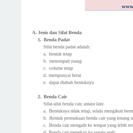
A.
Jenis dan Sifat Benda
1.
Benda Padat
Sifat benda padat adalah:
a.
bentuk tetap
b.
menempati ruang
c.
volume tetap
d.
mempunyai berat
e.
dapat diubah bentuknya
2.
Benda Cair
Sifat-sifat benda cair, antara lain:
a.
Bentuknya tidak tetap, selalu mengikuti be
b.
Bentuk permukaan benda cair yang tenang se
c.
Benda cair mengalir ke tempat yang lebih re
d.
Benda cair menekan ke segala arah;