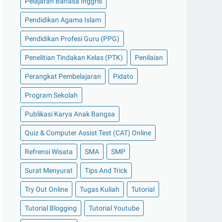
Pelajaran Bahasa Inggris
Pendidikan Agama Islam
Pendidikan Profesi Guru (PPG)
Penelitian Tindakan Kelas (PTK)
Penilaian
Perangkat Pembelajaran
Pidato
Program Sekolah
Publikasi Karya Anak Bangsa
Quiz & Computer Assist Test (CAT) Online
Refrensi Wisata
SMA
SMP
Surat Menyurat
Tips And Trick
Try Out Online
Tugas Kuliah
Tutorial
Tutorial Blogging
Tutorial Youtube