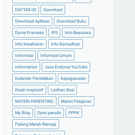
DAFTAR ISI
Download
Download Aplikasi
Download Buku
Dunia Pramuka
IPS
Info Beasiswa
Info Kesehatan
Info Ramadhan
Informasi
Informasi Umum
Information
Jasa Endorse YouTube
Kalender Pendidikan
Kepegawaian
Kisah Inspiratif
Latihan Soal
MATERI PARENTING
Materi Pelajaran
My Blog
Opini penulis
PPPK
Palang Merah Remaja