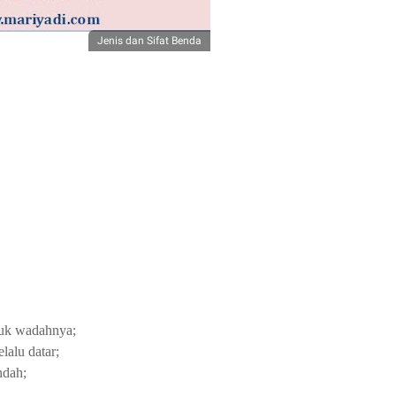
Jenis dan Sifat Benda
ntuk wadahnya;
lalu datar;
ndah;