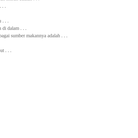
 . .
. . .
i dalam . . .
gai sumber makannya adalah . . .
 . . .