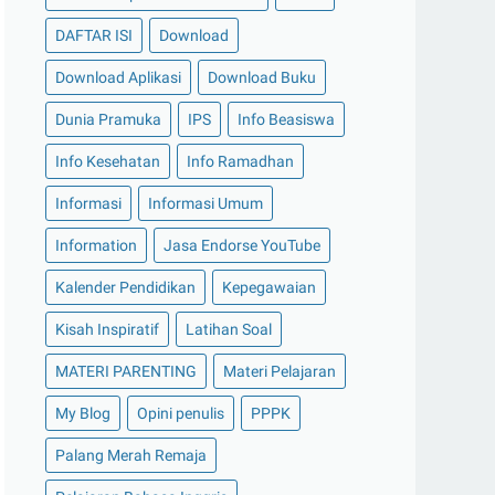
DAFTAR ISI
Download
Download Aplikasi
Download Buku
Dunia Pramuka
IPS
Info Beasiswa
Info Kesehatan
Info Ramadhan
Informasi
Informasi Umum
Information
Jasa Endorse YouTube
Kalender Pendidikan
Kepegawaian
Kisah Inspiratif
Latihan Soal
MATERI PARENTING
Materi Pelajaran
My Blog
Opini penulis
PPPK
Palang Merah Remaja