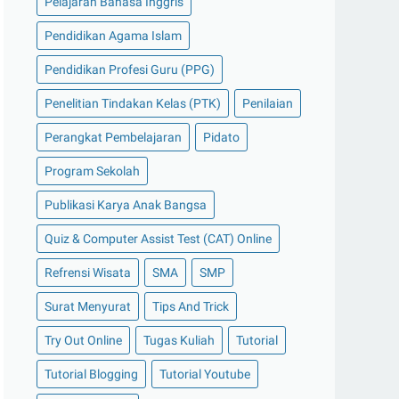
Pelajaran Bahasa Inggris
Pendidikan Agama Islam
Pendidikan Profesi Guru (PPG)
Penelitian Tindakan Kelas (PTK)
Penilaian
Perangkat Pembelajaran
Pidato
Program Sekolah
Publikasi Karya Anak Bangsa
Quiz & Computer Assist Test (CAT) Online
Refrensi Wisata
SMA
SMP
Surat Menyurat
Tips And Trick
Try Out Online
Tugas Kuliah
Tutorial
Tutorial Blogging
Tutorial Youtube