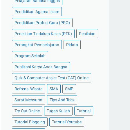
Pelajaran Bahasa Inggris
Pendidikan Agama Islam
Pendidikan Profesi Guru (PPG)
Penelitian Tindakan Kelas (PTK)
Penilaian
Perangkat Pembelajaran
Pidato
Program Sekolah
Publikasi Karya Anak Bangsa
Quiz & Computer Assist Test (CAT) Online
Refrensi Wisata
SMA
SMP
Surat Menyurat
Tips And Trick
Try Out Online
Tugas Kuliah
Tutorial
Tutorial Blogging
Tutorial Youtube