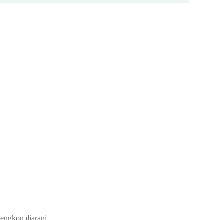
wengkon diarani
...