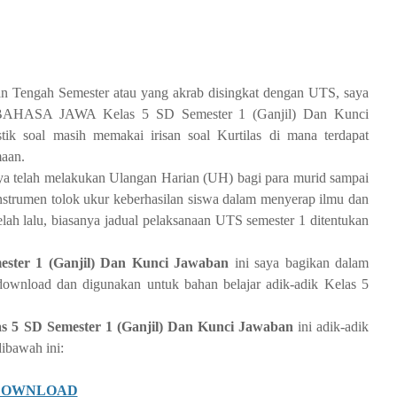
n Tengah Semester atau yang akrab disingkat dengan UTS, saya
 BAHASA JAWA Kelas 5 SD Semester 1 (Ganjil) Dan Kunci
stik soal masih memakai irisan soal Kurtilas di mana terdapat
maan.
ya telah melakukan Ulangan Harian (UH) bagi para murid sampai
 instrumen tolok ukur keberhasilan siswa dalam menyerap ilmu dan
telah lalu, biasanya jadual pelaksanaan UTS semester 1 ditentukan
ter 1 (Ganjil) Dan Kunci Jawaban
ini saya bagikan dalam
ownload dan digunakan untuk bahan belajar adik-adik Kelas 5
5 SD Semester 1 (Ganjil) Dan Kunci Jawaban
ini adik-adik
bawah ini:
DOWNLOAD