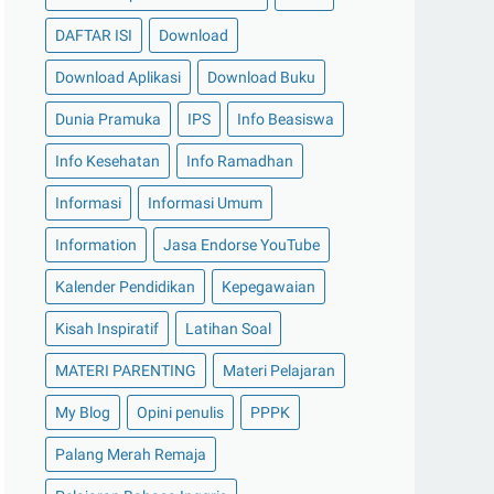
DAFTAR ISI
Download
Download Aplikasi
Download Buku
Dunia Pramuka
IPS
Info Beasiswa
Info Kesehatan
Info Ramadhan
Informasi
Informasi Umum
Information
Jasa Endorse YouTube
Kalender Pendidikan
Kepegawaian
Kisah Inspiratif
Latihan Soal
MATERI PARENTING
Materi Pelajaran
My Blog
Opini penulis
PPPK
Palang Merah Remaja