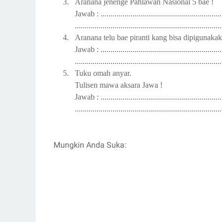
3.
Aranana jenenge Pahlawan Nasional 5 bae
!
Jawab : ...............................................................
..........................................................................
4.
Aranana telu bae piranti kang bisa dipigunak
Jawab : ...............................................................
..........................................................................
5.
Tuku omah anyar.
Tulisen mawa aksara Jawa !
Jawab : ...............................................................
..........................................................................
Mungkin Anda Suka: