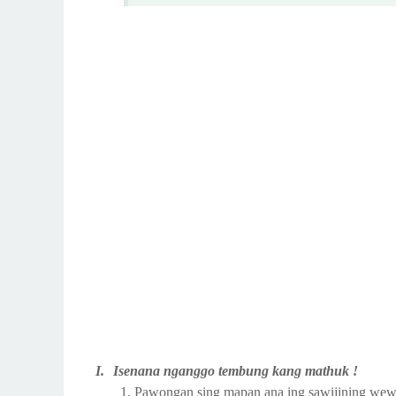
I.
Isenana nganggo tembung kang mathuk
!
1.
Pawongan sing mapan ana ing sawijining we