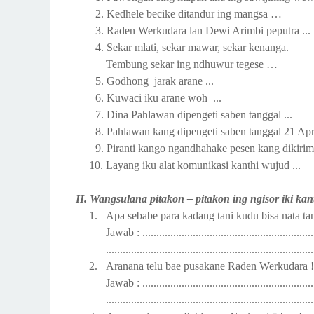
2.
Kedhele becike ditandur ing mangsa …
3.
Raden Werkudara lan Dewi Arimbi peputra
...
4.
Sekar mlati, sekar mawar, sekar kenanga.
Tembung sekar ing ndhuwur tegese …
5.
Godhong jarak arane
...
6.
Kuwaci iku arane woh
...
7.
Dina Pahlawan dipengeti saben tanggal
...
8.
Pahlawan kang dipengeti saben tanggal 21 Apr
9.
Piranti kango ngandhahake pesen kang dikirim
10.
Layang iku alat komunikasi kanthi wujud
...
II.
Wangsulana pitakon – pitakon ing ngisor iki kanth
1.
Apa sebabe para kadang tani kudu bisa nata t
Jawab : ...............................................................
..........................................................................
2.
Aranana telu bae pusakane Raden Werkudara
!
Jawab : ...............................................................
..........................................................................