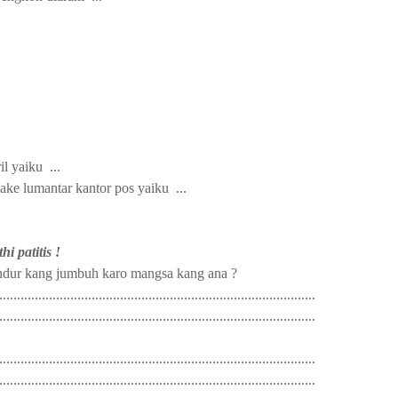
il yaiku
...
ake lumantar kantor pos yaiku
...
i patitis
!
andur kang jumbuh karo mangsa kang ana
?
.......................................................................................
.........................................................................................
.......................................................................................
.........................................................................................