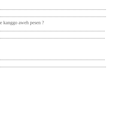
.......................................................................................
.........................................................................................
ake kanggo aweh pesen
?
......................................................................................
........................................................................................
......................................................................................
.........................................................................................