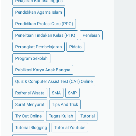
Pelajaran Bahasa Inggris
Pendidikan Agama Islam
Pendidikan Profesi Guru (PPG)
Penelitian Tindakan Kelas (PTK)
Penilaian
Perangkat Pembelajaran
Pidato
Program Sekolah
Publikasi Karya Anak Bangsa
Quiz & Computer Assist Test (CAT) Online
Refrensi Wisata
SMA
SMP
Surat Menyurat
Tips And Trick
Try Out Online
Tugas Kuliah
Tutorial
Tutorial Blogging
Tutorial Youtube