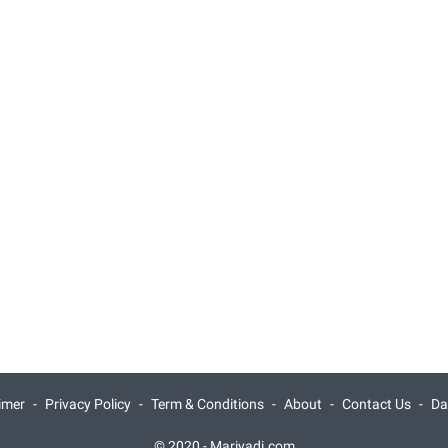
imer
Privacy Policy
Term & Conditions
About
Contact Us
Daf
© 2020 -
Mariyadi.com