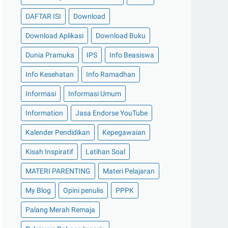
DAFTAR ISI
Download
Download Aplikasi
Download Buku
Dunia Pramuka
IPS
Info Beasiswa
Info Kesehatan
Info Ramadhan
Informasi
Informasi Umum
Information
Jasa Endorse YouTube
Kalender Pendidikan
Kepegawaian
Kisah Inspiratif
Latihan Soal
MATERI PARENTING
Materi Pelajaran
My Blog
Opini penulis
PPPK
Palang Merah Remaja