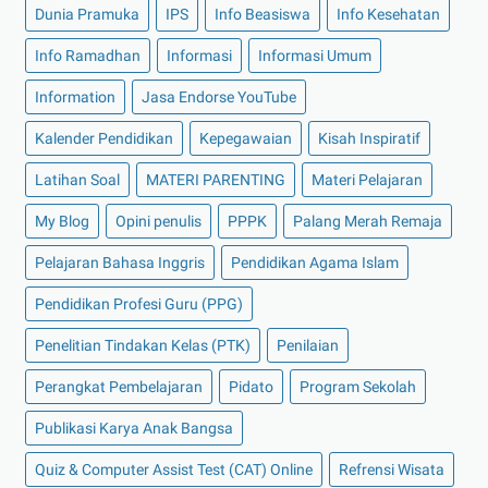
Dunia Pramuka
IPS
Info Beasiswa
Info Kesehatan
Info Ramadhan
Informasi
Informasi Umum
Information
Jasa Endorse YouTube
Kalender Pendidikan
Kepegawaian
Kisah Inspiratif
Latihan Soal
MATERI PARENTING
Materi Pelajaran
My Blog
Opini penulis
PPPK
Palang Merah Remaja
Pelajaran Bahasa Inggris
Pendidikan Agama Islam
Pendidikan Profesi Guru (PPG)
Penelitian Tindakan Kelas (PTK)
Penilaian
Perangkat Pembelajaran
Pidato
Program Sekolah
Publikasi Karya Anak Bangsa
Quiz & Computer Assist Test (CAT) Online
Refrensi Wisata