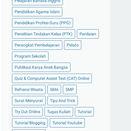
Pelajaran Bahasa Inggris
Pendidikan Agama Islam
Pendidikan Profesi Guru (PPG)
Penelitian Tindakan Kelas (PTK)
Penilaian
Perangkat Pembelajaran
Pidato
Program Sekolah
Publikasi Karya Anak Bangsa
Quiz & Computer Assist Test (CAT) Online
Refrensi Wisata
SMA
SMP
Surat Menyurat
Tips And Trick
Try Out Online
Tugas Kuliah
Tutorial
Tutorial Blogging
Tutorial Youtube