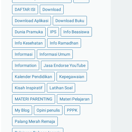
DAFTAR ISI
Download
Download Aplikasi
Download Buku
Dunia Pramuka
IPS
Info Beasiswa
Info Kesehatan
Info Ramadhan
Informasi
Informasi Umum
Information
Jasa Endorse YouTube
Kalender Pendidikan
Kepegawaian
Kisah Inspiratif
Latihan Soal
MATERI PARENTING
Materi Pelajaran
My Blog
Opini penulis
PPPK
Palang Merah Remaja